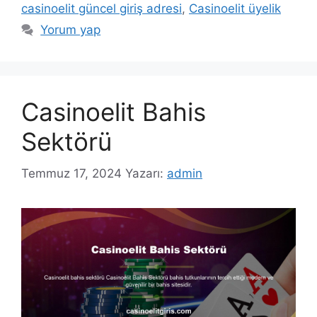
casinoelit güncel giriş adresi
,
Casinoelit üyelik
Yorum yap
Casinoelit Bahis
Sektörü
Temmuz 17, 2024
Yazarı:
admin