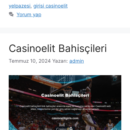
yelpazesi
,
girisi casinoelit
Yorum yap
Casinoelit Bahisçileri
Temmuz 10, 2024
Yazarı:
admin