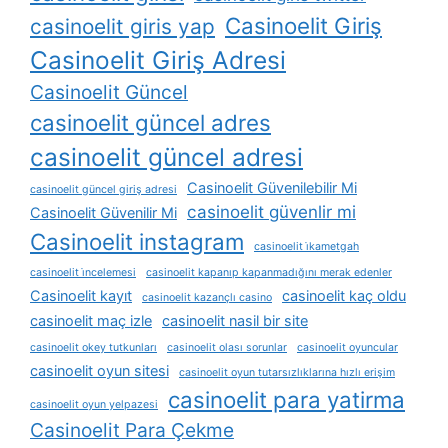
Casinoelit Giriş
casinoelit giris yap
Casinoelit Giriş Adresi
Casinoelit Güncel
casinoelit güncel adres
casinoelit güncel adresi
Casinoelit Güvenilebilir Mi
casinoelit güncel giriş adresi
casinoelit güvenlir mi
Casinoelit Güvenilir Mi
Casinoelit instagram
casinoelit i̇kametgah
casinoelit i̇ncelemesi
casinoelit kapanıp kapanmadığını merak edenler
Casinoelit kayıt
casinoelit kaç oldu
casinoelit kazançlı casino
casinoelit maç izle
casinoelit nasil bir site
casinoelit okey tutkunları
casinoelit olası sorunlar
casinoelit oyuncular
casinoelit oyun sitesi
casinoelit oyun tutarsızlıklarına hızlı erişim
casinoelit para yatirma
casinoelit oyun yelpazesi
Casinoelit Para Çekme