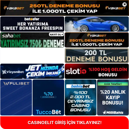
×
CASINOELIT GİRİŞ İÇİN TIKLAYINIZ!