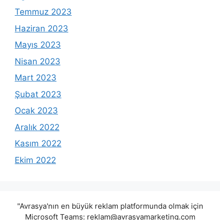
Temmuz 2023
Haziran 2023
Mayıs 2023
Nisan 2023
Mart 2023
Şubat 2023
Ocak 2023
Aralık 2022
Kasım 2022
Ekim 2022
"Avrasya'nın en büyük reklam platformunda olmak için
Microsoft Teams:
reklam@avrasyamarketing.com