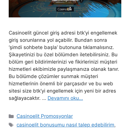
Casinoelit güncel giriş adresi btk’yi engellemek
giriş sorunlarına yol açabilir. Bundan sonra
‘şimdi sohbete başla’ butonuna tıklamalısınız.
Şikayetinizi bu özel bölümden iletebilirsiniz. Bu
bölüm geri bildirimlerinizi ve fikirlerinizi müşteri
hizmetleri ekibimizle paylaşmanıza olanak tanır.
Bu bölümde çözümler sunmak müşteri
hizmetlerinin önemli bir parçasıdır ve bu web
sitesi size btk’yi engellemek için yeni bir adres
sağlayacaktır. …
Devamını oku…
Kategoriler
Casinoelit Promosyonlar
Etiketler
casinoelit bonusumu nasıl talep edebilirim
,