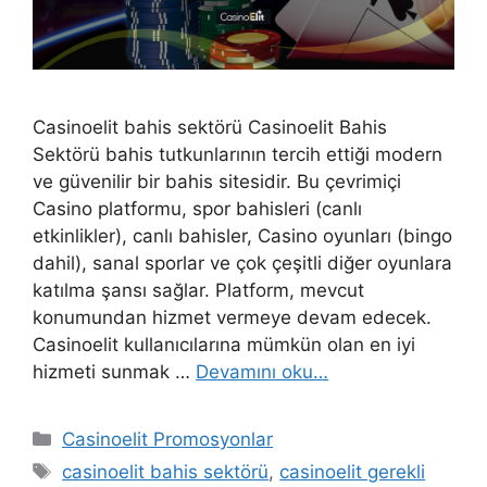
Casinoelit bahis sektörü Casinoelit Bahis
Sektörü bahis tutkunlarının tercih ettiği modern
ve güvenilir bir bahis sitesidir. Bu çevrimiçi
Casino platformu, spor bahisleri (canlı
etkinlikler), canlı bahisler, Casino oyunları (bingo
dahil), sanal sporlar ve çok çeşitli diğer oyunlara
katılma şansı sağlar. Platform, mevcut
konumundan hizmet vermeye devam edecek.
Casinoelit kullanıcılarına mümkün olan en iyi
hizmeti sunmak …
Devamını oku…
Kategoriler
Casinoelit Promosyonlar
Etiketler
casinoelit bahis sektörü
,
casinoelit gerekli