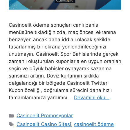
Casinoelit ödeme sonuçları canlı bahis
menüsüne tıkladığınızda, maç öncesi ekranına
benzeyen ancak daha iddialı olacak şekilde
tasarlanmış bir ekrana yönlendirileceğinizi
unutmayın. Casinoelit Spor Bahislerinde gerçek
zamanlı oluşturulan kuponlarla en uygun oranları
seçin ve büyük bahisler oynayarak kazanma
şansınızı artırın. Döviz kurlarının sıklıkla
dalgalandığı bir bölgede Casinoelit Twitter
Kupon özelliği, doğrulama sürecini daha hızlı
tamamlamanıza yardımcı …
Devamını oku…
Kategoriler
Casinoelit Promosyonlar
Etiketler
Casinoelit Casino Sitesi
,
casinoelit ödeme