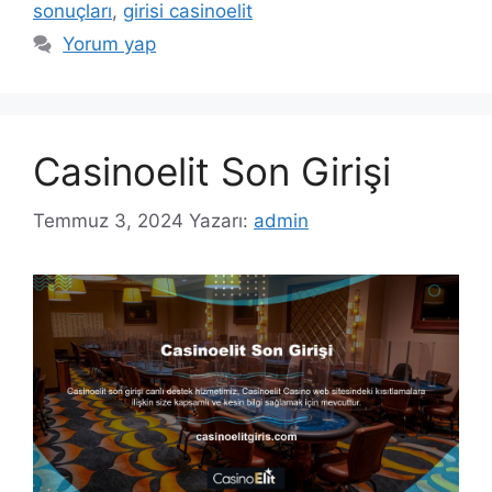
sonuçları
,
girisi casinoelit
Yorum yap
Casinoelit Son Girişi
Temmuz 3, 2024
Yazarı:
admin