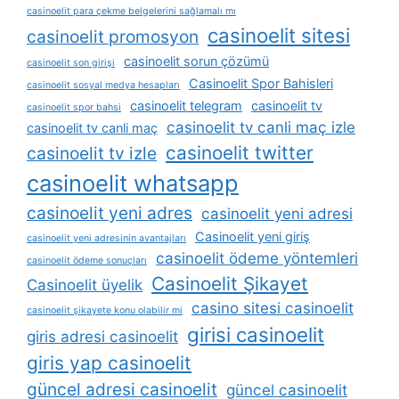
casinoelit para çekme belgelerini sağlamalı mı
casinoelit sitesi
casinoelit promosyon
casinoelit sorun çözümü
casinoelit son girişi
Casinoelit Spor Bahisleri
casinoelit sosyal medya hesapları
casinoelit telegram
casinoelit tv
casinoelit spor bahsi
casinoelit tv canli maç izle
casinoelit tv canli maç
casinoelit twitter
casinoelit tv izle
casinoelit whatsapp
casinoelit yeni adres
casinoelit yeni adresi
Casinoelit yeni giriş
casinoelit yeni adresinin avantajları
casinoelit ödeme yöntemleri
casinoelit ödeme sonuçları
Casinoelit Şikayet
Casinoelit üyelik
casino sitesi casinoelit
casinoelit şikayete konu olabilir mi
girisi casinoelit
giris adresi casinoelit
giris yap casinoelit
güncel adresi casinoelit
güncel casinoelit