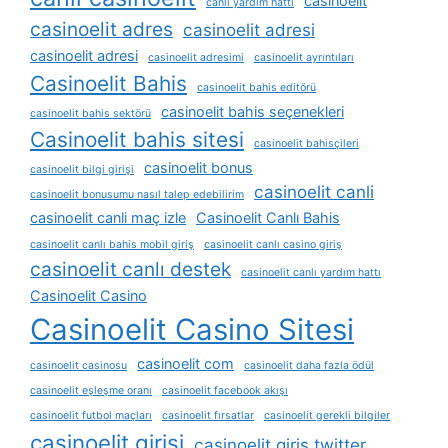
casinoelit
canlı yardım hattı
casinoelit adres
casinoelit adresi
casinoelit adresi
casinoelit adresimi
casinoelit ayrıntıları
Casinoelit Bahis
casinoelit bahis editörü
casinoelit bahis seçenekleri
casinoelit bahis sektörü
Casinoelit bahis sitesi
casinoelit bahisçileri
casinoelit bonus
casinoelit bilgi girişi
casinoelit canli
casinoelit bonusumu nasıl talep edebilirim
casinoelit canli maç izle
Casinoelit Canlı Bahis
casinoelit canlı bahis mobil giriş
casinoelit canlı casino giriş
casinoelit canlı destek
casinoelit canlı yardım hattı
Casinoelit Casino
Casinoelit Casino Sitesi
casinoelit com
casinoelit casinosu
casinoelit daha fazla ödül
casinoelit eşleşme oranı
casinoelit facebook akışı
casinoelit futbol maçları
casinoelit fırsatlar
casinoelit gerekli bilgiler
casinoelit girisi
casinoelit giris twitter