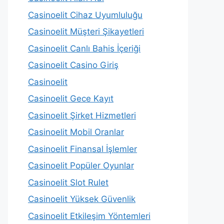
Casinoelit Cihaz Uyumluluğu
Casinoelit Müşteri Şikayetleri
Casinoelit Canlı Bahis İçeriği
Casinoelit Casino Giriş
Casinoelit
Casinoelit Gece Kayıt
Casinoelit Şirket Hizmetleri
Casinoelit Mobil Oranlar
Casinoelit Finansal İşlemler
Casinoelit Popüler Oyunlar
Casinoelit Slot Rulet
Casinoelit Yüksek Güvenlik
Casinoelit Etkileşim Yöntemleri