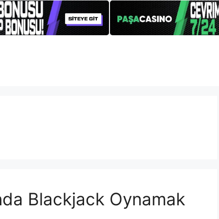
unda Blackjack Oynamak