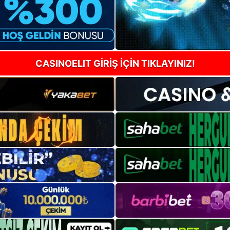
CASINOELIT GİRİŞ İÇİN TIKLAYINIZ!