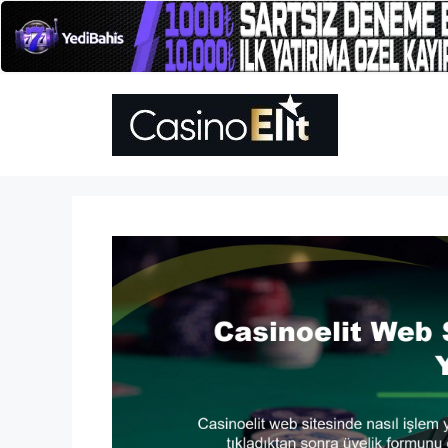
İçeriğe
atla