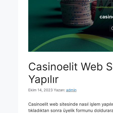
Casinoelit Web S
Yapılır
Ekim 14, 2023
Yazarı:
admin
Casinoelit web sitesinde nasıl işlem yapıl
tıkladıktan sonra üyelik formunu doldurarak