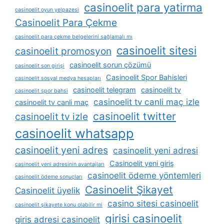
casinoelit para yatirma
casinoelit oyun yelpazesi
Casinoelit Para Çekme
casinoelit para çekme belgelerini sağlamalı mı
casinoelit sitesi
casinoelit promosyon
casinoelit sorun çözümü
casinoelit son girişi
Casinoelit Spor Bahisleri
casinoelit sosyal medya hesapları
casinoelit telegram
casinoelit tv
casinoelit spor bahsi
casinoelit tv canli maç izle
casinoelit tv canli maç
casinoelit twitter
casinoelit tv izle
casinoelit whatsapp
casinoelit yeni adres
casinoelit yeni adresi
Casinoelit yeni giriş
casinoelit yeni adresinin avantajları
casinoelit ödeme yöntemleri
casinoelit ödeme sonuçları
Casinoelit Şikayet
Casinoelit üyelik
casino sitesi casinoelit
casinoelit şikayete konu olabilir mi
girisi casinoelit
giris adresi casinoelit