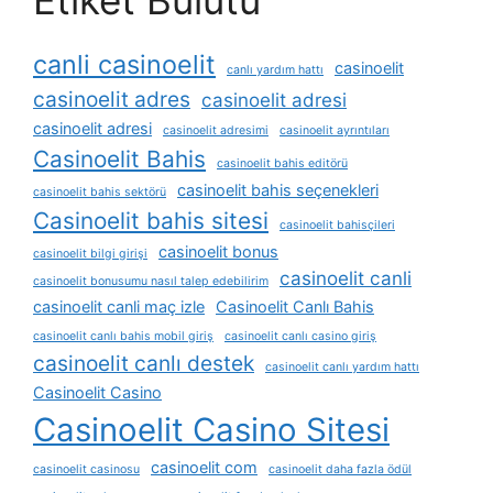
Etiket Bulutu
canli casinoelit
casinoelit
canlı yardım hattı
casinoelit adres
casinoelit adresi
casinoelit adresi
casinoelit adresimi
casinoelit ayrıntıları
Casinoelit Bahis
casinoelit bahis editörü
casinoelit bahis seçenekleri
casinoelit bahis sektörü
Casinoelit bahis sitesi
casinoelit bahisçileri
casinoelit bonus
casinoelit bilgi girişi
casinoelit canli
casinoelit bonusumu nasıl talep edebilirim
casinoelit canli maç izle
Casinoelit Canlı Bahis
casinoelit canlı bahis mobil giriş
casinoelit canlı casino giriş
casinoelit canlı destek
casinoelit canlı yardım hattı
Casinoelit Casino
Casinoelit Casino Sitesi
casinoelit com
casinoelit casinosu
casinoelit daha fazla ödül