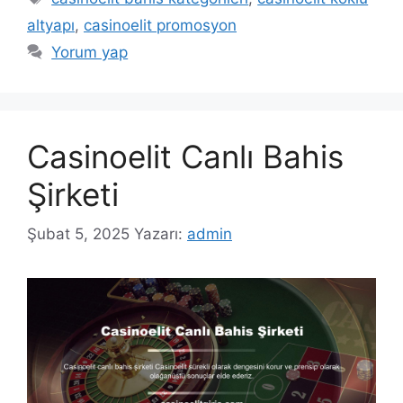
altyapı
,
casinoelit promosyon
Yorum yap
Casinoelit Canlı Bahis
Şirketi
Şubat 5, 2025
Yazarı:
admin