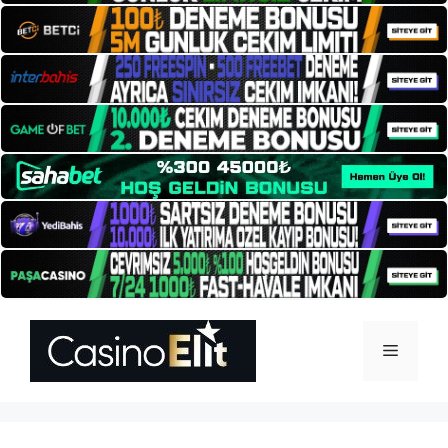
İçeriğe
atla
Menü