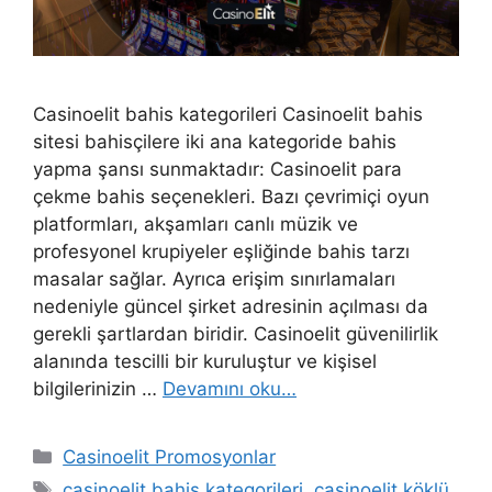
Casinoelit bahis kategorileri Casinoelit bahis
sitesi bahisçilere iki ana kategoride bahis
yapma şansı sunmaktadır: Casinoelit para
çekme bahis seçenekleri. Bazı çevrimiçi oyun
platformları, akşamları canlı müzik ve
profesyonel krupiyeler eşliğinde bahis tarzı
masalar sağlar. Ayrıca erişim sınırlamaları
nedeniyle güncel şirket adresinin açılması da
gerekli şartlardan biridir. Casinoelit güvenilirlik
alanında tescilli bir kuruluştur ve kişisel
bilgilerinizin …
Devamını oku…
Kategoriler
Casinoelit Promosyonlar
Etiketler
casinoelit bahis kategorileri
,
casinoelit köklü