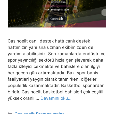
Casinoelit canlı destek hattı canlı destek
hattımızın yanı sıra uzman ekibimizden de
yardım alabilirsiniz. Son zamanlarda endüstri ve
spor yayıncılığı sektörü hızla genişleyerek daha
fazla izleyici çekmekte ve bahislere olan ilgiyi
her geçen gün artırmaktadır. Bazı spor bahis
faaliyetleri yaygın olarak tanınırken, diğerleri
popülerlik kazanmaktadır. Basketbol sporlardan
biridir. Casinoelit basketbol bahisleri çok çeşitli
yüksek oranlı …
Devamını oku…
Kategoriler