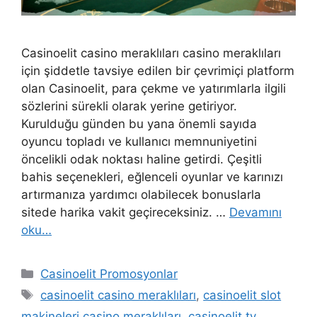
Casinoelit casino meraklıları casino meraklıları
için şiddetle tavsiye edilen bir çevrimiçi platform
olan Casinoelit, para çekme ve yatırımlarla ilgili
sözlerini sürekli olarak yerine getiriyor.
Kurulduğu günden bu yana önemli sayıda
oyuncu topladı ve kullanıcı memnuniyetini
öncelikli odak noktası haline getirdi. Çeşitli
bahis seçenekleri, eğlenceli oyunlar ve karınızı
artırmanıza yardımcı olabilecek bonuslarla
sitede harika vakit geçireceksiniz. …
Devamını
oku…
Kategoriler
Casinoelit Promosyonlar
Etiketler
casinoelit casino meraklıları
,
casinoelit slot
makineleri casino meraklıları
,
casinoelit tv