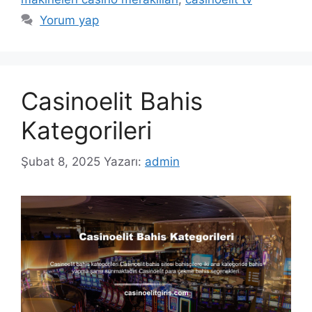
Yorum yap
Casinoelit Bahis
Kategorileri
Şubat 8, 2025
Yazarı:
admin