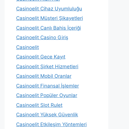
Casinoelit Cihaz Uyumluluğu
Casinoelit Müşteri Şikayetleri
Casinoelit Canlı Bahis İçeriği
Casinoelit Casino Giriş
Casinoelit
Casinoelit Gece Kayıt
Casinoelit Şirket Hizmetleri
Casinoelit Mobil Oranlar
Casinoelit Finansal İşlemler
Casinoelit Popüler Oyunlar
Casinoelit Slot Rulet
Casinoelit Yüksek Güvenlik
Casinoelit Etkileşim Yöntemleri