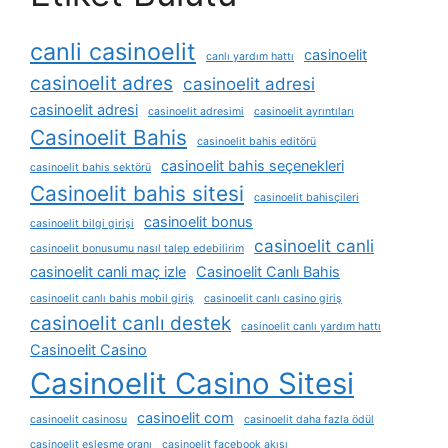
canli casinoelit
casinoelit
canlı yardım hattı
casinoelit adres
casinoelit adresi
casinoelit adresi
casinoelit adresimi
casinoelit ayrıntıları
Casinoelit Bahis
casinoelit bahis editörü
casinoelit bahis seçenekleri
casinoelit bahis sektörü
Casinoelit bahis sitesi
casinoelit bahisçileri
casinoelit bonus
casinoelit bilgi girişi
casinoelit canli
casinoelit bonusumu nasıl talep edebilirim
casinoelit canli maç izle
Casinoelit Canlı Bahis
casinoelit canlı bahis mobil giriş
casinoelit canlı casino giriş
casinoelit canlı destek
casinoelit canlı yardım hattı
Casinoelit Casino
Casinoelit Casino Sitesi
casinoelit com
casinoelit casinosu
casinoelit daha fazla ödül
casinoelit eşleşme oranı
casinoelit facebook akışı