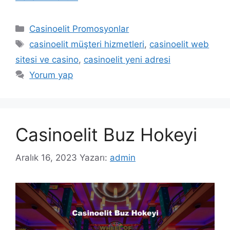
Kategoriler
Casinoelit Promosyonlar
Etiketler
casinoelit müşteri hizmetleri
,
casinoelit web
sitesi ve casino
,
casinoelit yeni adresi
Yorum yap
Casinoelit Buz Hokeyi
Aralık 16, 2023
Yazarı:
admin