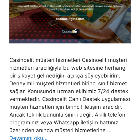
Casinoelit müşteri hizmetleri Casinoelit müşteri
hizmetleri aracılığıyla bu web sitesine herhangi
bir şikayet gelmediğini açıkça söyleyebilirim.
Deneyimli müşteri hizmetleri birinci sınıf hizmet
sağlar. Konusunda uzman ekibimiz 7/24 destek
vermektedir. Casinoelit Canlı Destek uygulaması
müşteri hizmetleri için birincil iletişim aracıdır.
Ancak teknik bununla sınırlı değil. Akıllı telefon
programınız veya Whatsapp iletişim hattınız
üzerinden anında müşteri hizmetlerine …
Devamını oku…