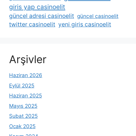
giris yap casinoelit
güncel adresi casinoelit
güncel casinoelit
twitter casinoelit
yeni giris casinoelit
Arşivler
Haziran 2026
Eylül 2025
Haziran 2025
Mayıs 2025
Şubat 2025
Ocak 2025