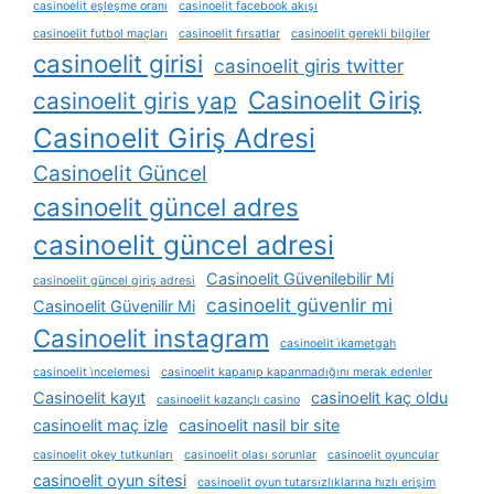
casinoelit eşleşme oranı
casinoelit facebook akışı
casinoelit futbol maçları
casinoelit fırsatlar
casinoelit gerekli bilgiler
casinoelit girisi
casinoelit giris twitter
Casinoelit Giriş
casinoelit giris yap
Casinoelit Giriş Adresi
Casinoelit Güncel
casinoelit güncel adres
casinoelit güncel adresi
Casinoelit Güvenilebilir Mi
casinoelit güncel giriş adresi
casinoelit güvenlir mi
Casinoelit Güvenilir Mi
Casinoelit instagram
casinoelit i̇kametgah
casinoelit i̇ncelemesi
casinoelit kapanıp kapanmadığını merak edenler
Casinoelit kayıt
casinoelit kaç oldu
casinoelit kazançlı casino
casinoelit maç izle
casinoelit nasil bir site
casinoelit okey tutkunları
casinoelit olası sorunlar
casinoelit oyuncular
casinoelit oyun sitesi
casinoelit oyun tutarsızlıklarına hızlı erişim