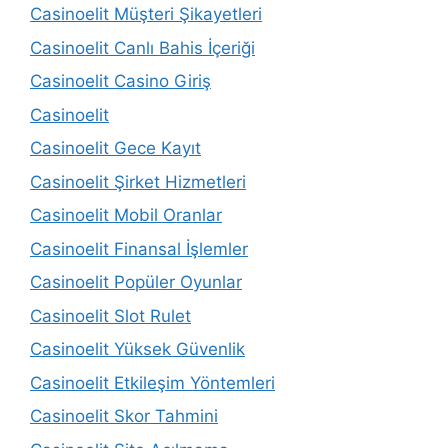
Casinoelit Müşteri Şikayetleri
Casinoelit Canlı Bahis İçeriği
Casinoelit Casino Giriş
Casinoelit
Casinoelit Gece Kayıt
Casinoelit Şirket Hizmetleri
Casinoelit Mobil Oranlar
Casinoelit Finansal İşlemler
Casinoelit Popüler Oyunlar
Casinoelit Slot Rulet
Casinoelit Yüksek Güvenlik
Casinoelit Etkileşim Yöntemleri
Casinoelit Skor Tahmini