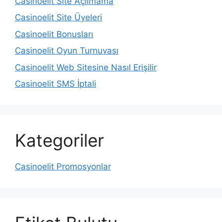
Casinoelit Site Açılmama
Casinoelit Site Üyeleri
Casinoelit Bonusları
Casinoelit Oyun Turnuvası
Casinoelit Web Sitesine Nasıl Erişilir
Casinoelit SMS İptali
Kategoriler
Casinoelit Promosyonlar