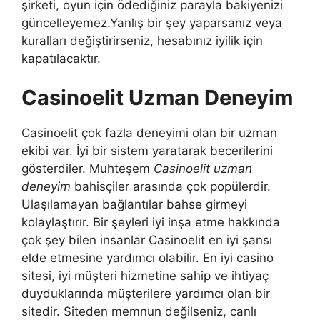
şirketi, oyun için ödediğiniz parayla bakiyenizi
güncelleyemez.Yanlış bir şey yaparsanız veya
kuralları değiştirirseniz, hesabınız iyilik için
kapatılacaktır.
Casinoelit Uzman Deneyim
Casinoelit çok fazla deneyimi olan bir uzman
ekibi var. İyi bir sistem yaratarak becerilerini
gösterdiler. Muhteşem
Casinoelit uzman
deneyim
bahisçiler arasında çok popülerdir.
Ulaşılamayan bağlantılar bahse girmeyi
kolaylaştırır. Bir şeyleri iyi inşa etme hakkında
çok şey bilen insanlar Casinoelit en iyi şansı
elde etmesine yardımcı olabilir. En iyi casino
sitesi, iyi müşteri hizmetine sahip ve ihtiyaç
duyduklarında müşterilere yardımcı olan bir
sitedir. Siteden memnun değilseniz, canlı