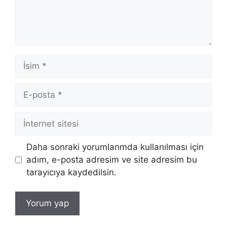
İsim
E-
posta
İnternet
sitesi
Daha sonraki yorumlarımda kullanılması için
adım, e-posta adresim ve site adresim bu
tarayıcıya kaydedilsin.