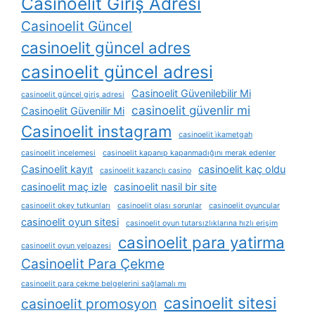
Casinoelit Giriş Adresi
Casinoelit Güncel
casinoelit güncel adres
casinoelit güncel adresi
Casinoelit Güvenilebilir Mi
casinoelit güncel giriş adresi
casinoelit güvenlir mi
Casinoelit Güvenilir Mi
Casinoelit instagram
casinoelit i̇kametgah
casinoelit i̇ncelemesi
casinoelit kapanıp kapanmadığını merak edenler
Casinoelit kayıt
casinoelit kaç oldu
casinoelit kazançlı casino
casinoelit maç izle
casinoelit nasil bir site
casinoelit okey tutkunları
casinoelit olası sorunlar
casinoelit oyuncular
casinoelit oyun sitesi
casinoelit oyun tutarsızlıklarına hızlı erişim
casinoelit para yatirma
casinoelit oyun yelpazesi
Casinoelit Para Çekme
casinoelit para çekme belgelerini sağlamalı mı
casinoelit sitesi
casinoelit promosyon