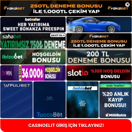
×
CASINOELIT GİRİŞ İÇİN TIKLAYINIZ!