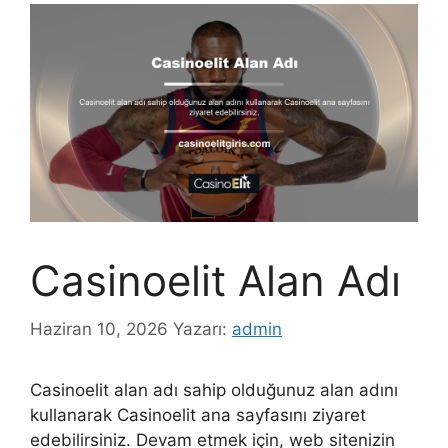
Casinoelit Alan Adı
Haziran 10, 2026
Yazarı:
admin
Casinoelit alan adı sahip olduğunuz alan adını
kullanarak Casinoelit ana sayfasını ziyaret
edebilirsiniz. Devam etmek için, web sitenizin