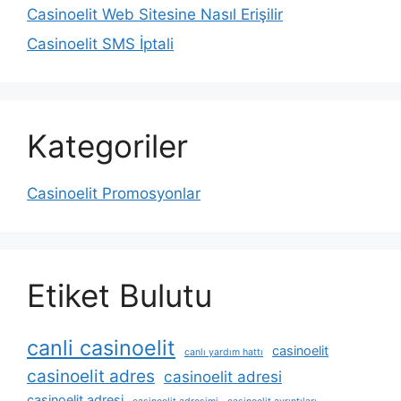
Casinoelit Web Sitesine Nasıl Erişilir
Casinoelit SMS İptali
Kategoriler
Casinoelit Promosyonlar
Etiket Bulutu
canli casinoelit
casinoelit
canlı yardım hattı
casinoelit adres
casinoelit adresi
casinoelit adresi