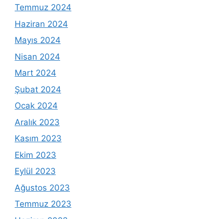
Temmuz 2024
Haziran 2024
Mayıs 2024
Nisan 2024
Mart 2024
Şubat 2024
Ocak 2024
Aralık 2023
Kasım 2023
Ekim 2023
Eylül 2023
Ağustos 2023
Temmuz 2023