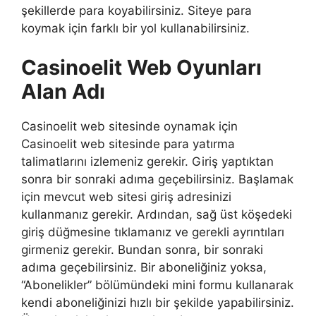
şekillerde para koyabilirsiniz. Siteye para
koymak için farklı bir yol kullanabilirsiniz.
Casinoelit Web Oyunları
Alan Adı
Casinoelit web sitesinde oynamak için
Casinoelit web sitesinde para yatırma
talimatlarını izlemeniz gerekir. Giriş yaptıktan
sonra bir sonraki adıma geçebilirsiniz. Başlamak
için mevcut web sitesi giriş adresinizi
kullanmanız gerekir. Ardından, sağ üst köşedeki
giriş düğmesine tıklamanız ve gerekli ayrıntıları
girmeniz gerekir. Bundan sonra, bir sonraki
adıma geçebilirsiniz. Bir aboneliğiniz yoksa,
“Abonelikler” bölümündeki mini formu kullanarak
kendi aboneliğinizi hızlı bir şekilde yapabilirsiniz.