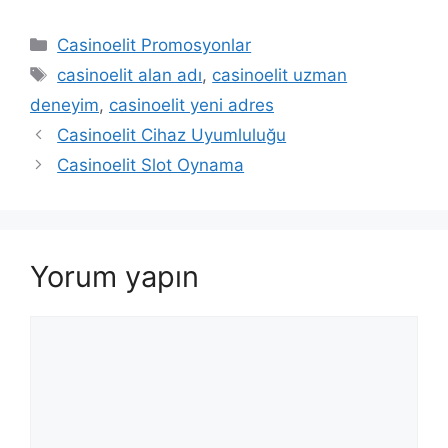
Kategoriler
Casinoelit Promosyonlar
Etiketler
casinoelit alan adı
,
casinoelit uzman
deneyim
,
casinoelit yeni adres
Yazı
Casinoelit Cihaz Uyumluluğu
dolaşımı
Casinoelit Slot Oynama
Yorum yapın
Yorum