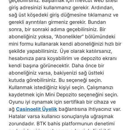
geçebilirsiniz. Başlamak için mevcut web sitesi
giriş adresinizi kullanmanız gerekir. Ardından,
sağ üst köşedeki giriş düğmesine tıklamanız ve
gerekli ayrıntıları girmeniz gerekir. Bundan
sonra, bir sonraki adıma geçebilirsiniz. Bir
aboneliğiniz yoksa, “Abonelikler” bölümündeki
mini formu kullanarak kendi aboneliğinizi hızlı bir
şekilde yapabilirsiniz. Üye olarak katılırsanız,
hesabınıza para koyabilirim ve depozito ekranı
kendi başına görünecektir. Daha önce bir
aboneliğiniz varsa, bakiyenizi sağ üstteki
kutuda görebilirsiniz. Bu seçeneği seçin.
Kullanmak istediğiniz kişiyi seçin. Çalışmanızı
kaydetmek için Mini Depozito seçeneğini seçin.
Oyunu iyi oynamak için sertifikalı bir cihaza ve
ağ
Casinoelit Üyelik
bağlantısına ihtiyacınız var.
Hatalar varsa kullanıcı sonuçlarıyla uğraşmak
zorundadır. BTK bahis platformunun denetimi