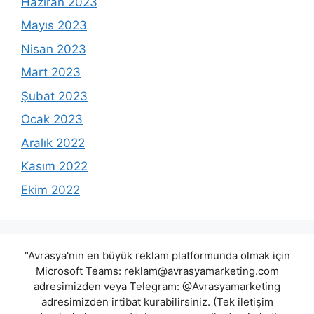
Haziran 2023
Mayıs 2023
Nisan 2023
Mart 2023
Şubat 2023
Ocak 2023
Aralık 2022
Kasım 2022
Ekim 2022
"Avrasya'nın en büyük reklam platformunda olmak için
Microsoft Teams:
reklam@avrasyamarketing.com
adresimizden veya Telegram: @Avrasyamarketing
adresimizden irtibat kurabilirsiniz. (Tek iletişim