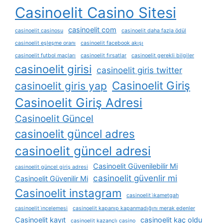
Casinoelit Casino Sitesi
casinoelit com
casinoelit casinosu
casinoelit daha fazla ödül
casinoelit eşleşme oranı
casinoelit facebook akışı
casinoelit futbol maçları
casinoelit fırsatlar
casinoelit gerekli bilgiler
casinoelit girisi
casinoelit giris twitter
Casinoelit Giriş
casinoelit giris yap
Casinoelit Giriş Adresi
Casinoelit Güncel
casinoelit güncel adres
casinoelit güncel adresi
Casinoelit Güvenilebilir Mi
casinoelit güncel giriş adresi
casinoelit güvenlir mi
Casinoelit Güvenilir Mi
Casinoelit instagram
casinoelit i̇kametgah
casinoelit i̇ncelemesi
casinoelit kapanıp kapanmadığını merak edenler
Casinoelit kayıt
casinoelit kaç oldu
casinoelit kazançlı casino