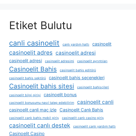
Etiket Bulutu
canli casinoelit
casinoelit
canlı yardım hattı
casinoelit adres
casinoelit adresi
casinoelit adresi
casinoelit adresimi
casinoelit ayrıntıları
Casinoelit Bahis
casinoelit bahis editörü
casinoelit bahis seçenekleri
casinoelit bahis sektörü
Casinoelit bahis sitesi
casinoelit bahisçileri
casinoelit bonus
casinoelit bilgi girişi
casinoelit canli
casinoelit bonusumu nasıl talep edebilirim
casinoelit canli maç izle
Casinoelit Canlı Bahis
casinoelit canlı bahis mobil giriş
casinoelit canlı casino giriş
casinoelit canlı destek
casinoelit canlı yardım hattı
Casinoelit Casino