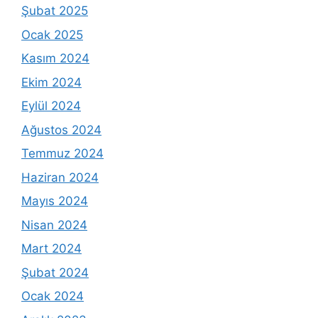
Şubat 2025
Ocak 2025
Kasım 2024
Ekim 2024
Eylül 2024
Ağustos 2024
Temmuz 2024
Haziran 2024
Mayıs 2024
Nisan 2024
Mart 2024
Şubat 2024
Ocak 2024