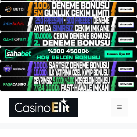
İçeriğe
atla
Menü