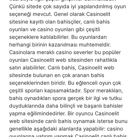
Çünkü sitede çok sayıda iyi yapılandırılmış oyun
seçeneği mevcut. Genel olarak Casinoelit
sitesine kayıtlı olan bahisçiler, canlı bahis
oyunları ve casino oyunları gibi çeşitli
seçeneklere katılabilirler. Bu oyunlardan
herhangi birinin kazanılması muhtemeldir.
Casinolara meraklı casino severler bu popüler
oyunları Casinoelit web sitesinden rahatlıkla
satın alabilirler. Canlı bahis, Casinoelit web
sitesinde bulunan en çok aranan bahis
seçeneklerinden biridir. Bu eğlenceli oyun çok
çeşitli sporları kapsamaktadır. Spor meraklıları,
bahis oynadıkları spora gerçek bir ilgi ve tutku
duyduklarında daha bilinçli ve başarılı bahisler
yapma eğilimindedirler. Bir oyuncu Casinoelit
web sitesinde canlı bahis oynamak isterse bunu
genellikle aşağıdaki alanlarda yapabilir: casino
oyunlarına yatırım yapmak Casinoelit canlı bahis