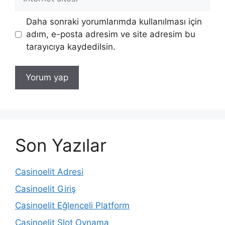
sitesi
Daha sonraki yorumlarımda kullanılması için
adım, e-posta adresim ve site adresim bu
tarayıcıya kaydedilsin.
Son Yazılar
Casinoelit Adresi
Casinoelit Giriş
Casinoelit Eğlenceli Platform
Casinoelit Slot Oynama