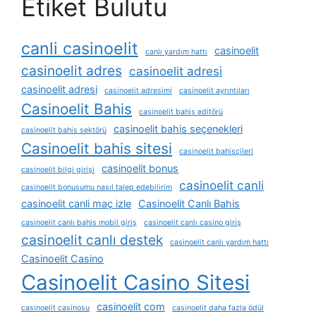
Etiket Bulutu
canli casinoelit
casinoelit
canlı yardım hattı
casinoelit adres
casinoelit adresi
casinoelit adresi
casinoelit adresimi
casinoelit ayrıntıları
Casinoelit Bahis
casinoelit bahis editörü
casinoelit bahis seçenekleri
casinoelit bahis sektörü
Casinoelit bahis sitesi
casinoelit bahisçileri
casinoelit bonus
casinoelit bilgi girişi
casinoelit canli
casinoelit bonusumu nasıl talep edebilirim
casinoelit canli maç izle
Casinoelit Canlı Bahis
casinoelit canlı bahis mobil giriş
casinoelit canlı casino giriş
casinoelit canlı destek
casinoelit canlı yardım hattı
Casinoelit Casino
Casinoelit Casino Sitesi
casinoelit com
casinoelit casinosu
casinoelit daha fazla ödül