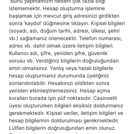
Bunu yapmamızın nedeni çok fazla bilgi
istememektir. Hesap oluşturma işlemine
başlamak için mevcut giriş adresinizi girdikten
sonra ‘kaydol’ düğmesine tıklayın. Kişisel bilgileri
(soyadı, adı, doğum tarihi, adresi, ülkesi, şehri
vb.) sağlamanız istenecektir. Telefon numarası,
adres vb. dahil olmak üzere iletişim bilgileri.
Kullanıcı adı, şifre, yeniden şifre, güvenlik
sorusu vb. Verdiğiniz bilgilerin doğruluğundan
emin olmalısınız. Yanlış veya hatalı bilgilerle
hesap oluşturmanız durumunda üyeliğiniz
sonlandırılabilir. Hesabınızı sildikten sonra
yeniden etkinleştiremezsiniz. Hesap açma
kuralları burada işin püf noktasıdır. Casinoelit
üyesi oluştururken bilgileri eksiksiz doldurmanız
gerekmektedir. Kişisel veriler, iletişim bilgileri ve
hesap bilgilerinin doldurulması gerekmektedir.
Lütfen bilgilerin doğruluğundan emin olunuz.