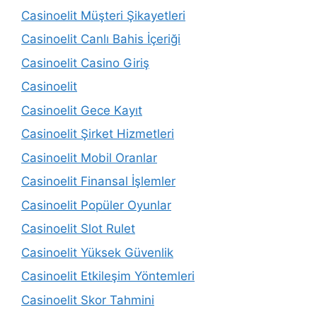
Casinoelit Müşteri Şikayetleri
Casinoelit Canlı Bahis İçeriği
Casinoelit Casino Giriş
Casinoelit
Casinoelit Gece Kayıt
Casinoelit Şirket Hizmetleri
Casinoelit Mobil Oranlar
Casinoelit Finansal İşlemler
Casinoelit Popüler Oyunlar
Casinoelit Slot Rulet
Casinoelit Yüksek Güvenlik
Casinoelit Etkileşim Yöntemleri
Casinoelit Skor Tahmini