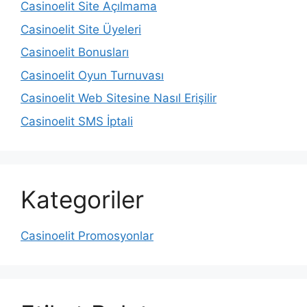
Casinoelit Site Açılmama
Casinoelit Site Üyeleri
Casinoelit Bonusları
Casinoelit Oyun Turnuvası
Casinoelit Web Sitesine Nasıl Erişilir
Casinoelit SMS İptali
Kategoriler
Casinoelit Promosyonlar