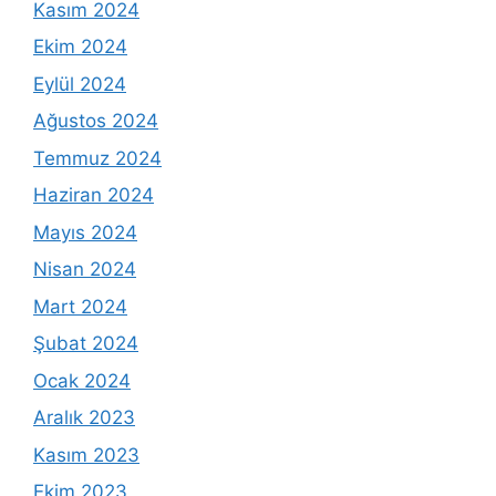
Kasım 2024
Ekim 2024
Eylül 2024
Ağustos 2024
Temmuz 2024
Haziran 2024
Mayıs 2024
Nisan 2024
Mart 2024
Şubat 2024
Ocak 2024
Aralık 2023
Kasım 2023
Ekim 2023