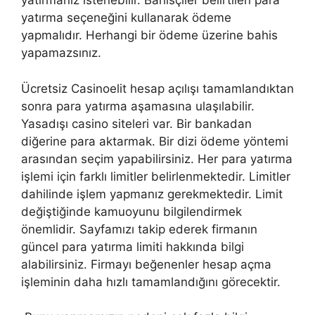
yatırmanız istenebilir. Bahisçiler belirtilen para
yatırma seçeneğini kullanarak ödeme
yapmalıdır. Herhangi bir ödeme üzerine bahis
yapamazsınız.
Ücretsiz Casinoelit hesap açılışı tamamlandıktan
sonra para yatırma aşamasına ulaşılabilir.
Yasadışı casino siteleri var. Bir bankadan
diğerine para aktarmak. Bir dizi ödeme yöntemi
arasından seçim yapabilirsiniz. Her para yatırma
işlemi için farklı limitler belirlenmektedir. Limitler
dahilinde işlem yapmanız gerekmektedir. Limit
değiştiğinde kamuoyunu bilgilendirmek
önemlidir. Sayfamızı takip ederek firmanın
güncel para yatırma limiti hakkında bilgi
alabilirsiniz. Firmayı beğenenler hesap açma
işleminin daha hızlı tamamlandığını görecektir.