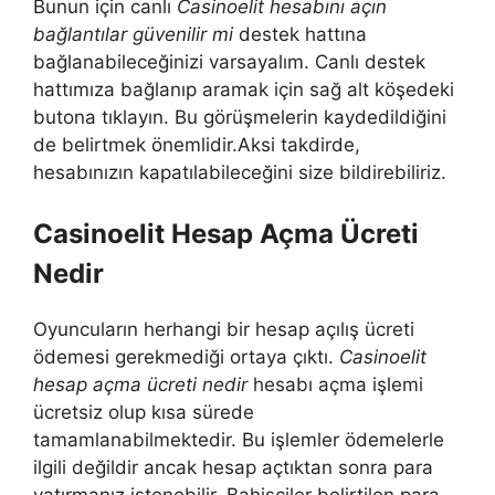
Bunun için canlı
Casinoelit hesabını açın
bağlantılar güvenilir mi
destek hattına
bağlanabileceğinizi varsayalım. Canlı destek
hattımıza bağlanıp aramak için sağ alt köşedeki
butona tıklayın. Bu görüşmelerin kaydedildiğini
de belirtmek önemlidir.Aksi takdirde,
hesabınızın kapatılabileceğini size bildirebiliriz.
Casinoelit Hesap Açma Ücreti
Nedir
Oyuncuların herhangi bir hesap açılış ücreti
ödemesi gerekmediği ortaya çıktı.
Casinoelit
hesap açma ücreti nedir
hesabı açma işlemi
ücretsiz olup kısa sürede
tamamlanabilmektedir. Bu işlemler ödemelerle
ilgili değildir ancak hesap açtıktan sonra para