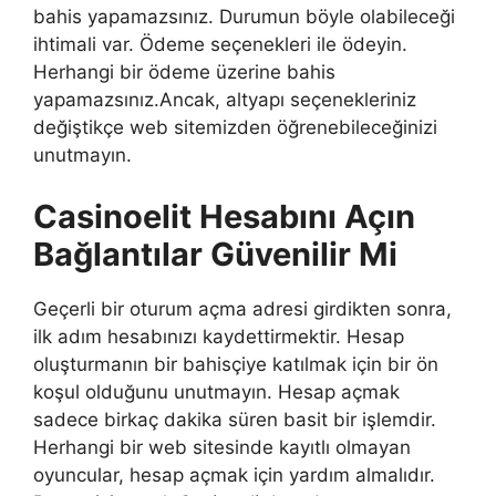
bahis yapamazsınız. Durumun böyle olabileceği
ihtimali var. Ödeme seçenekleri ile ödeyin.
Herhangi bir ödeme üzerine bahis
yapamazsınız.Ancak, altyapı seçenekleriniz
değiştikçe web sitemizden öğrenebileceğinizi
unutmayın.
Casinoelit Hesabını Açın
Bağlantılar Güvenilir Mi
Geçerli bir oturum açma adresi girdikten sonra,
ilk adım hesabınızı kaydettirmektir. Hesap
oluşturmanın bir bahisçiye katılmak için bir ön
koşul olduğunu unutmayın. Hesap açmak
sadece birkaç dakika süren basit bir işlemdir.
Herhangi bir web sitesinde kayıtlı olmayan
oyuncular, hesap açmak için yardım almalıdır.