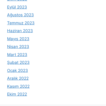
Eylül 2023
Ağustos 2023
Temmuz 2023
Haziran 2023
Mayıs 2023
Nisan 2023
Mart 2023
Şubat 2023
Ocak 2023
Aralık 2022
Kasım 2022
Ekim 2022