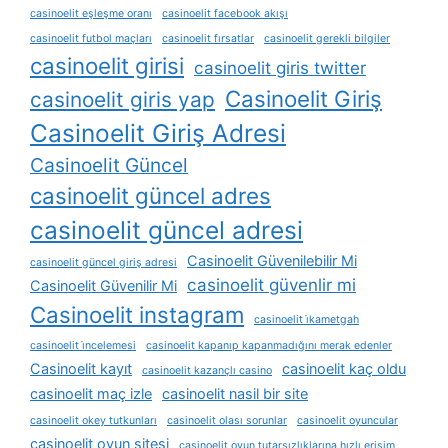
casinoelit eşleşme oranı
casinoelit facebook akışı
casinoelit futbol maçları
casinoelit fırsatlar
casinoelit gerekli bilgiler
casinoelit girisi
casinoelit giris twitter
Casinoelit Giriş
casinoelit giris yap
Casinoelit Giriş Adresi
Casinoelit Güncel
casinoelit güncel adres
casinoelit güncel adresi
Casinoelit Güvenilebilir Mi
casinoelit güncel giriş adresi
casinoelit güvenlir mi
Casinoelit Güvenilir Mi
Casinoelit instagram
casinoelit i̇kametgah
casinoelit i̇ncelemesi
casinoelit kapanıp kapanmadığını merak edenler
Casinoelit kayıt
casinoelit kaç oldu
casinoelit kazançlı casino
casinoelit maç izle
casinoelit nasil bir site
casinoelit okey tutkunları
casinoelit olası sorunlar
casinoelit oyuncular
casinoelit oyun sitesi
casinoelit oyun tutarsızlıklarına hızlı erişim