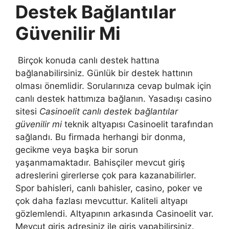
Destek Bağlantılar
Güvenilir Mi
Birçok konuda canlı destek hattına
bağlanabilirsiniz. Günlük bir destek hattının
olması önemlidir. Sorularınıza cevap bulmak için
canlı destek hattımıza bağlanın. Yasadışı casino
sitesi
Casinoelit canlı destek bağlantılar
güvenilir mi
teknik altyapısı Casinoelit tarafından
sağlandı. Bu firmada herhangi bir donma,
gecikme veya başka bir sorun
yaşanmamaktadır. Bahisçiler mevcut giriş
adreslerini girerlerse çok para kazanabilirler.
Spor bahisleri, canlı bahisler, casino, poker ve
çok daha fazlası mevcuttur. Kaliteli altyapı
gözlemlendi. Altyapının arkasında Casinoelit var.
Mevcut giriş adresiniz ile giriş yapabilirsiniz.