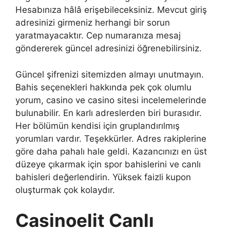
Hesabınıza hâlâ erişebileceksiniz. Mevcut giriş
adresinizi girmeniz herhangi bir sorun
yaratmayacaktır. Cep numaranıza mesaj
göndererek güncel adresinizi öğrenebilirsiniz.
Güncel şifrenizi sitemizden almayı unutmayın.
Bahis seçenekleri hakkında pek çok olumlu
yorum, casino ve casino sitesi incelemelerinde
bulunabilir. En karlı adreslerden biri burasıdır.
Her bölümün kendisi için gruplandırılmış
yorumları vardır. Teşekkürler. Adres rakiplerine
göre daha pahalı hale geldi. Kazancınızı en üst
düzeye çıkarmak için spor bahislerini ve canlı
bahisleri değerlendirin. Yüksek faizli kupon
oluşturmak çok kolaydır.
Casinoelit Canlı