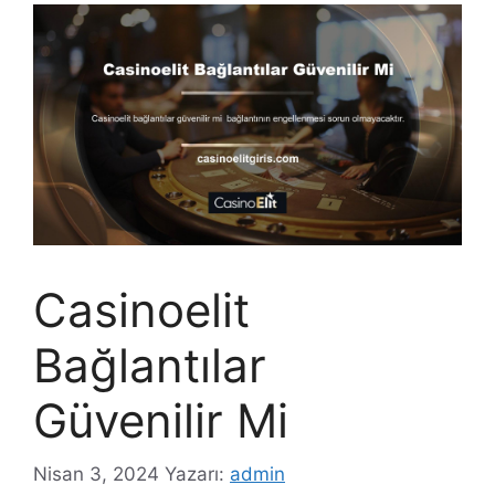
Casinoelit
Bağlantılar
Güvenilir Mi
Nisan 3, 2024
Yazarı:
admin