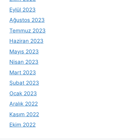
Eylül 2023
Ağustos 2023
Temmuz 2023
Haziran 2023
Mayıs 2023
Nisan 2023
Mart 2023
Şubat 2023
Ocak 2023
Aralık 2022
Kasım 2022
Ekim 2022