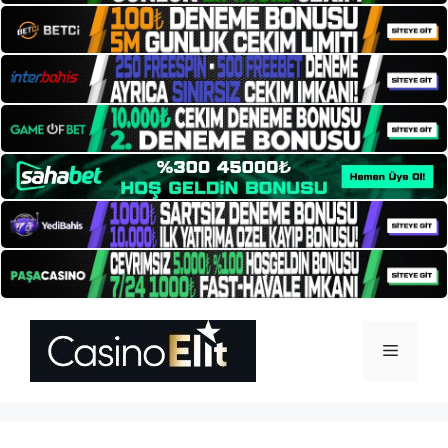
İçeriğe
atla
Menü