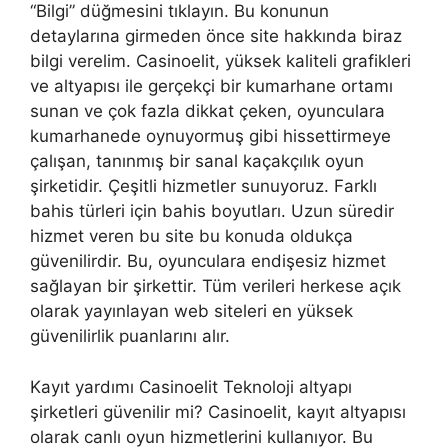
“Bilgi” düğmesini tıklayın. Bu konunun
detaylarına girmeden önce site hakkında biraz
bilgi verelim. Casinoelit, yüksek kaliteli grafikleri
ve altyapısı ile gerçekçi bir kumarhane ortamı
sunan ve çok fazla dikkat çeken, oyunculara
kumarhanede oynuyormuş gibi hissettirmeye
çalışan, tanınmış bir sanal kaçakçılık oyun
şirketidir. Çeşitli hizmetler sunuyoruz. Farklı
bahis türleri için bahis boyutları. Uzun süredir
hizmet veren bu site bu konuda oldukça
güvenilirdir. Bu, oyunculara endişesiz hizmet
sağlayan bir şirkettir. Tüm verileri herkese açık
olarak yayınlayan web siteleri en yüksek
güvenilirlik puanlarını alır.
Kayıt yardımı Casinoelit Teknoloji altyapı
şirketleri güvenilir mi? Casinoelit, kayıt altyapısı
olarak canlı oyun hizmetlerini kullanıyor. Bu