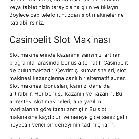
veya tabletinizin tarayıcısına girin ve tıklayın.
Böylece cep telefonunuzdan slot makinelerine
katılabilirsiniz.
Casinoelit Slot Makinası
Slot makinelerinde kazanma şansınızı artıran
programlar arasında bonus alternatifi Casinoelit
de bulunmaktadır. Çevrimiçi kumar siteleri, slot
makinesi kazançlarına canlı bir alternatif sunar.
Slot makinesi bonusları, karınızı daha da
artırabilir. Her bonusu kazanın ve kazanın. Bu
adresteki slot makineleri, ana yazılım
markalarına göre tasarlanmıştır. Bu slot
makinesine kaydolun ve nereye giderseniz gidin
heyecan verici bir deneyimin tadını çıkarın.