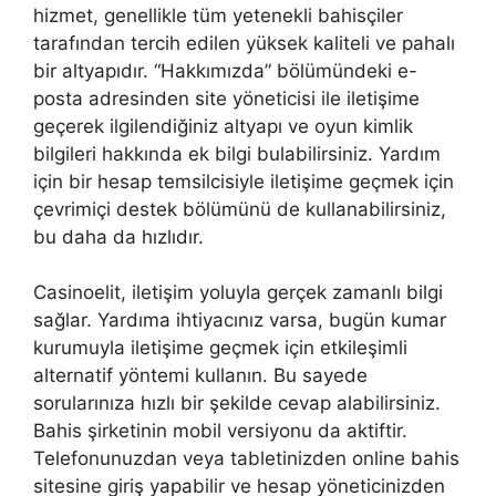
hizmet, genellikle tüm yetenekli bahisçiler
tarafından tercih edilen yüksek kaliteli ve pahalı
bir altyapıdır. “Hakkımızda” bölümündeki e-
posta adresinden site yöneticisi ile iletişime
geçerek ilgilendiğiniz altyapı ve oyun kimlik
bilgileri hakkında ek bilgi bulabilirsiniz. Yardım
için bir hesap temsilcisiyle iletişime geçmek için
çevrimiçi destek bölümünü de kullanabilirsiniz,
bu daha da hızlıdır.
Casinoelit, iletişim yoluyla gerçek zamanlı bilgi
sağlar. Yardıma ihtiyacınız varsa, bugün kumar
kurumuyla iletişime geçmek için etkileşimli
alternatif yöntemi kullanın. Bu sayede
sorularınıza hızlı bir şekilde cevap alabilirsiniz.
Bahis şirketinin mobil versiyonu da aktiftir.
Telefonunuzdan veya tabletinizden online bahis
sitesine giriş yapabilir ve hesap yöneticinizden