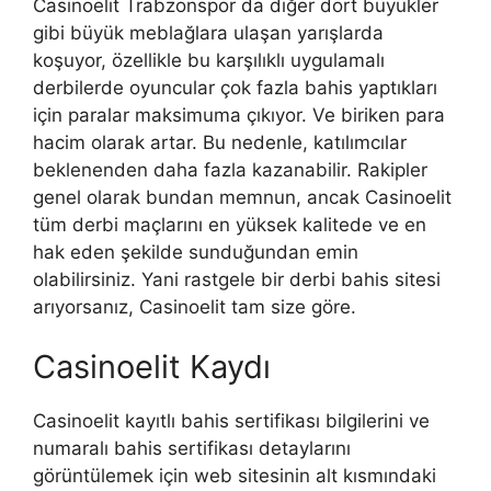
Casinoelit Trabzonspor da diğer dört büyükler
gibi büyük meblağlara ulaşan yarışlarda
koşuyor, özellikle bu karşılıklı uygulamalı
derbilerde oyuncular çok fazla bahis yaptıkları
için paralar maksimuma çıkıyor. Ve biriken para
hacim olarak artar. Bu nedenle, katılımcılar
beklenenden daha fazla kazanabilir. Rakipler
genel olarak bundan memnun, ancak Casinoelit
tüm derbi maçlarını en yüksek kalitede ve en
hak eden şekilde sunduğundan emin
olabilirsiniz. Yani rastgele bir derbi bahis sitesi
arıyorsanız, Casinoelit tam size göre.
Casinoelit Kaydı
Casinoelit kayıtlı bahis sertifikası bilgilerini ve
numaralı bahis sertifikası detaylarını
görüntülemek için web sitesinin alt kısmındaki