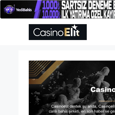
İçeriğe
atla