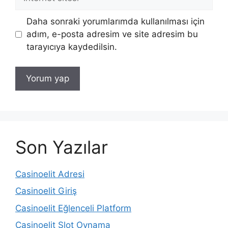
sitesi
Daha sonraki yorumlarımda kullanılması için
adım, e-posta adresim ve site adresim bu
tarayıcıya kaydedilsin.
Son Yazılar
Casinoelit Adresi
Casinoelit Giriş
Casinoelit Eğlenceli Platform
Casinoelit Slot Oynama