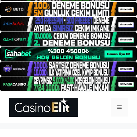
İçeriğe
atla
Menü