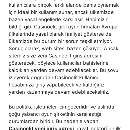
kullanıcılara birçok farklı alanda bahis oynamak
için ideal bir kullanım sunar, ancak ülkemizde
bazen yasal engellerle karşılaşır. Hepimizin
bildiği gibi Casinoelit gibi oyun firmaları Avrupa
ülkelerinde yasal olarak faaliyet gösterse de
ülkemizde bu durum bir sorun teşkil etmiyor.
Sonuç olarak, web sitesi bazen çöküyor. Ancak
sitemiz size yeni Casinoelit giriş adresini
gösterecek, böylece kullanıcılar bahislerine
kaldıkları yerden devam edebilecekler. Bu şovu
izleyerek doğrudan Casinoelit kullanıcı
hesabınıza giriş yapabilecek ve kaldığınız
yerden kazanmaya devam edebileceksiniz.
Bu politika işletmeler için geçerlidir ve aslında
çoğu yabancı oyun şirketinin karşılaştığı
durumlardan biridir. Bu nedenle yaban
Casinoelit yeni giriş adresi
hayatı sektörüne ilk