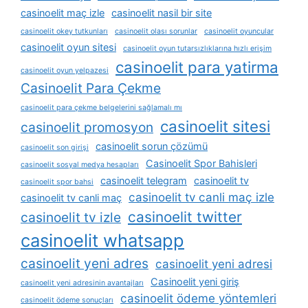
casinoelit maç izle
casinoelit nasil bir site
casinoelit okey tutkunları
casinoelit olası sorunlar
casinoelit oyuncular
casinoelit oyun sitesi
casinoelit oyun tutarsızlıklarına hızlı erişim
casinoelit para yatirma
casinoelit oyun yelpazesi
Casinoelit Para Çekme
casinoelit para çekme belgelerini sağlamalı mı
casinoelit sitesi
casinoelit promosyon
casinoelit sorun çözümü
casinoelit son girişi
Casinoelit Spor Bahisleri
casinoelit sosyal medya hesapları
casinoelit telegram
casinoelit tv
casinoelit spor bahsi
casinoelit tv canli maç izle
casinoelit tv canli maç
casinoelit twitter
casinoelit tv izle
casinoelit whatsapp
casinoelit yeni adres
casinoelit yeni adresi
Casinoelit yeni giriş
casinoelit yeni adresinin avantajları
casinoelit ödeme yöntemleri
casinoelit ödeme sonuçları