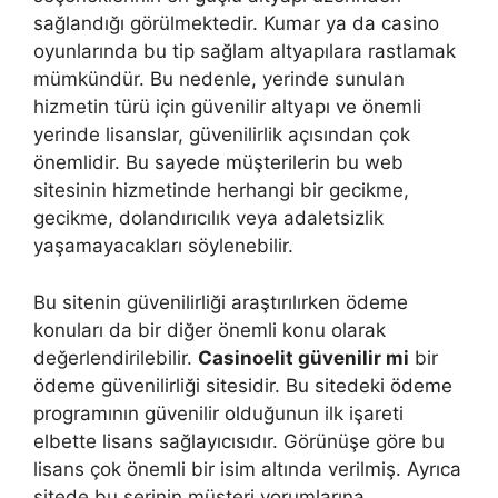
sağlandığı görülmektedir. Kumar ya da casino
oyunlarında bu tip sağlam altyapılara rastlamak
mümkündür. Bu nedenle, yerinde sunulan
hizmetin türü için güvenilir altyapı ve önemli
yerinde lisanslar, güvenilirlik açısından çok
önemlidir. Bu sayede müşterilerin bu web
sitesinin hizmetinde herhangi bir gecikme,
gecikme, dolandırıcılık veya adaletsizlik
yaşamayacakları söylenebilir.
Bu sitenin güvenilirliği araştırılırken ödeme
konuları da bir diğer önemli konu olarak
değerlendirilebilir.
Casinoelit güvenilir mi
bir
ödeme güvenilirliği sitesidir. Bu sitedeki ödeme
programının güvenilir olduğunun ilk işareti
elbette lisans sağlayıcısıdır. Görünüşe göre bu
lisans çok önemli bir isim altında verilmiş. Ayrıca
sitede bu serinin müşteri yorumlarına