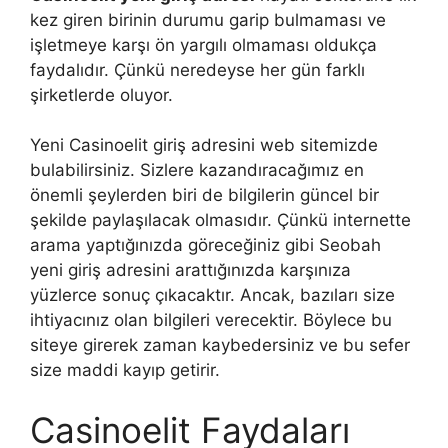
kez giren birinin durumu garip bulmaması ve
işletmeye karşı ön yargılı olmaması oldukça
faydalıdır. Çünkü neredeyse her gün farklı
şirketlerde oluyor.
Yeni Casinoelit giriş adresini web sitemizde
bulabilirsiniz. Sizlere kazandıracağımız en
önemli şeylerden biri de bilgilerin güncel bir
şekilde paylaşılacak olmasıdır. Çünkü internette
arama yaptığınızda göreceğiniz gibi Seobah
yeni giriş adresini arattığınızda karşınıza
yüzlerce sonuç çıkacaktır. Ancak, bazıları size
ihtiyacınız olan bilgileri verecektir. Böylece bu
siteye girerek zaman kaybedersiniz ve bu sefer
size maddi kayıp getirir.
Casinoelit Faydaları