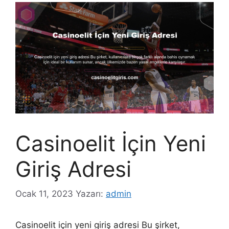
Casinoelit İçin Yeni
Giriş Adresi
Ocak 11, 2023
Yazarı:
admin
Casinoelit için yeni giriş adresi Bu şirket,