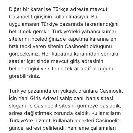
Diğer bir karar ise Türkçe adreste mevcut
Casinoelit girişinin kullanılmasıydı. Bu
uygulamanın Türkiye pazarında tekrarlandığını
belirtmek gerekir. Türkiye’deki yabancı kumar
sitelerini incelediğinizde kapatma kararına en
hızlı tepki veren sitenin Casinoelit olduğunu
göreceksiniz. Her kapatma kararından sonraki
saatler içerisinde mevcut giriş adresinin
belirlendiğini ve sitenin tekrar aktif olduğunu
görebilirsiniz.
Türkiye pazarında en yüksek oranlara Casinoelit
İçin Yeni Giriş Adresi sahip canlı bahis sitesi
sloganı ile Casinoelit sitesini görmeye başladık,
adres değiştirmek zorunda kaldık. Kullanıcıların
Türkiye’de hizmeti kullanabilecekleri Casinoelit
güncel adresi belirlendi. Yenileme çalışmaları