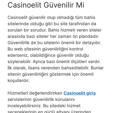
Casinoelit Güvenilir Mi
Casinoelit güvenilir olup olmadığı tüm bahis
sitelerinde olduğu gibi bu site tarafından da
sorulan bir sorudur. Bahis hizmeti veren siteler
arasında bazı siteler her zaman ön plandadır.
Güvenilirlik de bu sitelerin önemli bir detayıdır.
Bu web sitesinin güvenilirliğini kontrol
ederseniz, olabildiğince güvenilir olduğu
söylenebilir. Ayrıca bazı önemli ölçütleri vardır.
İlk olarak, lisans verenden bahsedilebilir. Bunlar
sitenin güvenilirliğini göstermek için önemli
koşullardır.
Hizmetleri değerlendirirken
Casinoelit giriş
servislerinin güvenilirlik konularını
inceleyebilirsiniz. Bu sitedeki hizmet
seçeneklerinin en güçlü altyapı üzerinden