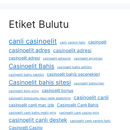
Etiket Bulutu
canli casinoelit
casinoelit
canlı yardım hattı
casinoelit adres
casinoelit adresi
casinoelit adresi
casinoelit adresimi
casinoelit ayrıntıları
Casinoelit Bahis
casinoelit bahis editörü
casinoelit bahis seçenekleri
casinoelit bahis sektörü
Casinoelit bahis sitesi
casinoelit bahisçileri
casinoelit bonus
casinoelit bilgi girişi
casinoelit canli
casinoelit bonusumu nasıl talep edebilirim
casinoelit canli maç izle
Casinoelit Canlı Bahis
casinoelit canlı bahis mobil giriş
casinoelit canlı casino giriş
casinoelit canlı destek
casinoelit canlı yardım hattı
Casinoelit Casino