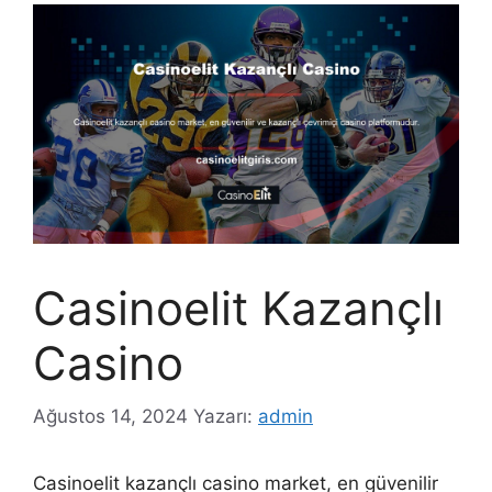
Casinoelit Kazançlı
Casino
Ağustos 14, 2024
Yazarı:
admin
Casinoelit kazançlı casino market, en güvenilir