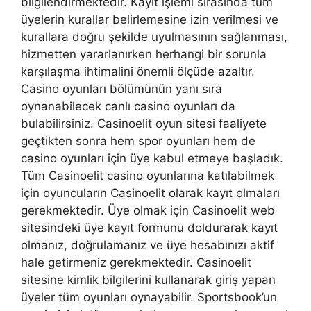
bilgilendirmektedir. Kayıt işlemi sırasında tüm
üyelerin kurallar belirlemesine izin verilmesi ve
kurallara doğru şekilde uyulmasının sağlanması,
hizmetten yararlanırken herhangi bir sorunla
karşılaşma ihtimalini önemli ölçüde azaltır.
Casino oyunları bölümünün yanı sıra
oynanabilecek canlı casino oyunları da
bulabilirsiniz. Casinoelit oyun sitesi faaliyete
geçtikten sonra hem spor oyunları hem de
casino oyunları için üye kabul etmeye başladık.
Tüm Casinoelit casino oyunlarına katılabilmek
için oyuncuların Casinoelit olarak kayıt olmaları
gerekmektedir. Üye olmak için Casinoelit web
sitesindeki üye kayıt formunu doldurarak kayıt
olmanız, doğrulamanız ve üye hesabınızı aktif
hale getirmeniz gerekmektedir. Casinoelit
sitesine kimlik bilgilerini kullanarak giriş yapan
üyeler tüm oyunları oynayabilir. Sportsbook’un