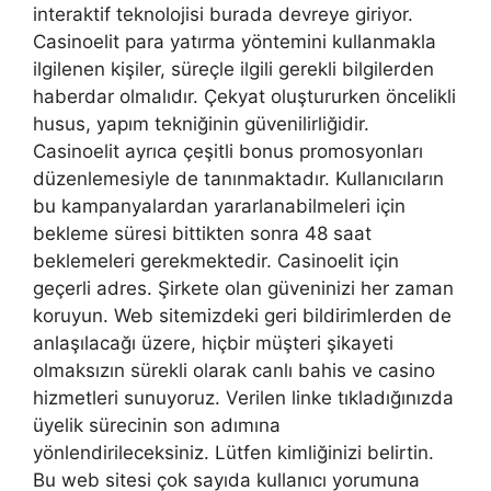
interaktif teknolojisi burada devreye giriyor.
Casinoelit para yatırma yöntemini kullanmakla
ilgilenen kişiler, süreçle ilgili gerekli bilgilerden
haberdar olmalıdır. Çekyat oluştururken öncelikli
husus, yapım tekniğinin güvenilirliğidir.
Casinoelit ayrıca çeşitli bonus promosyonları
düzenlemesiyle de tanınmaktadır. Kullanıcıların
bu kampanyalardan yararlanabilmeleri için
bekleme süresi bittikten sonra 48 saat
beklemeleri gerekmektedir. Casinoelit için
geçerli adres. Şirkete olan güveninizi her zaman
koruyun. Web sitemizdeki geri bildirimlerden de
anlaşılacağı üzere, hiçbir müşteri şikayeti
olmaksızın sürekli olarak canlı bahis ve casino
hizmetleri sunuyoruz. Verilen linke tıkladığınızda
üyelik sürecinin son adımına
yönlendirileceksiniz. Lütfen kimliğinizi belirtin.
Bu web sitesi çok sayıda kullanıcı yorumuna