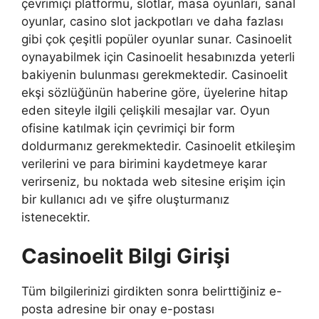
çevrimiçi platformu, slotlar, masa oyunları, sanal
oyunlar, casino slot jackpotları ve daha fazlası
gibi çok çeşitli popüler oyunlar sunar. Casinoelit
oynayabilmek için Casinoelit hesabınızda yeterli
bakiyenin bulunması gerekmektedir. Casinoelit
ekşi sözlüğünün haberine göre, üyelerine hitap
eden siteyle ilgili çelişkili mesajlar var. Oyun
ofisine katılmak için çevrimiçi bir form
doldurmanız gerekmektedir. Casinoelit etkileşim
verilerini ve para birimini kaydetmeye karar
verirseniz, bu noktada web sitesine erişim için
bir kullanıcı adı ve şifre oluşturmanız
istenecektir.
Casinoelit Bilgi Girişi
Tüm bilgilerinizi girdikten sonra belirttiğiniz e-
posta adresine bir onay e-postası