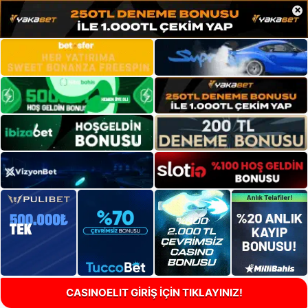
×
CASINOELIT GİRİŞ İÇİN TIKLAYINIZ!