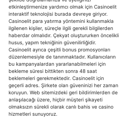
etkinleştirmenize yardımcı olmak için Casinoelit
interaktif teknolojisi burada devreye giriyor.
Casinoelit para yatırma yöntemini kullanmakla
ilgilenen kişiler, süreçle ilgili gerekli bilgilerden
haberdar olmalıdır. Çekyat oluştururken öncelikli
husus, yapım tekniğinin güvenilirliğidir.
Casinoelit ayrıca çeşitli bonus promosyonları
düzenlemesiyle de tanınmaktadır. Kullanıcıların
bu kampanyalardan yararlanabilmeleri için
bekleme süresi bittikten sonra 48 saat
beklemeleri gerekmektedir. Casinoelit için
geçerli adres. Şirkete olan güveninizi her zaman
koruyun. Web sitemizdeki geri bildirimlerden de
anlaşılacağı üzere, hiçbir müşteri şikayeti
olmaksızın sürekli olarak canlı bahis ve casino
hizmetleri sunuyoruz.