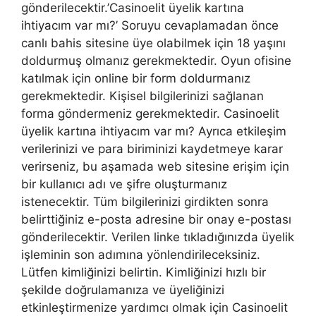
gönderilecektir.’Casinoelit üyelik kartına
ihtiyacım var mı?’ Soruyu cevaplamadan önce
canlı bahis sitesine üye olabilmek için 18 yaşını
doldurmuş olmanız gerekmektedir. Oyun ofisine
katılmak için online bir form doldurmanız
gerekmektedir. Kişisel bilgilerinizi sağlanan
forma göndermeniz gerekmektedir. Casinoelit
üyelik kartına ihtiyacım var mı? Ayrıca etkileşim
verilerinizi ve para biriminizi kaydetmeye karar
verirseniz, bu aşamada web sitesine erişim için
bir kullanıcı adı ve şifre oluşturmanız
istenecektir. Tüm bilgilerinizi girdikten sonra
belirttiğiniz e-posta adresine bir onay e-postası
gönderilecektir. Verilen linke tıkladığınızda üyelik
işleminin son adımına yönlendirileceksiniz.
Lütfen kimliğinizi belirtin. Kimliğinizi hızlı bir
şekilde doğrulamanıza ve üyeliğinizi
etkinleştirmenize yardımcı olmak için Casinoelit