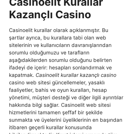
Casinoelit Kurallar
Kazançlı Casino
Casinoelit kurallar olarak açıklanmıştır. Bu
şartlar ayrıca, bu kurallara tabi olan web
sitelerinin ve kullanıcıların davranışlarından
sorumlu olduğumuzu ve tarafların
aşağıdakilerden sorumlu olduğunu belirten
ifadeyi de içerir: hesapları sonlandırmak ve
kapatmak.
Casinoelit kurallar kazançlı casino
casino web sitesi güncellemeler, yasaklı
faaliyetler, bahis ve oyun kuralları, hesap
yönetimi, müşteri desteği ve diğer ilgili ayrıntılar
hakkında bilgi sağlar. Casinoelit web sitesi
hizmetlerini tamamen şeffaf bir şekilde
sunmakta ve üyelerini üyeliklerinin en başından
itibaren geçerli kurallar konusunda