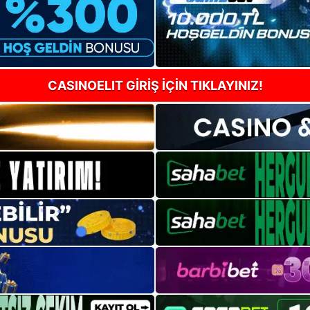
CASINOELIT GİRİŞ İÇİN TIKLAYINIZ!