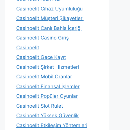
Casinoelit Cihaz Uyumluluğu
Casinoelit Müşteri Şikayetleri
Casinoelit Canlı Bahis İçeriği
Casinoelit Casino Giriş
Casinoelit
Casinoelit Gece Kayıt
Casinoelit Şirket Hizmetleri
Casinoelit Mobil Oranlar
Casinoelit Finansal İşlemler
Casinoelit Popüler Oyunlar
Casinoelit Slot Rulet
Casinoelit Yüksek Güvenlik
Casinoelit Etkileşim Yöntemleri