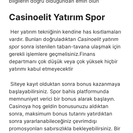
bilgilerin doğru olduğundan emin olun
Casinoelit Yatırım Spor
Her yatırım tekniğinin kendine has kısıtlamaları
vardır. Bunları doğruladıktan
Casinoelit yatırım
spor
sonra istenilen taban-tavana ulaşmak için
gerekli işlemlere geçmelisiniz.Finans
departmanı çok düşük veya çok yüksek hiçbir
yatırımı kabul etmeyecektir
Siteye kayıt olduktan sonra bonus kazanmaya
başlayabilirsiniz. Spor bahis platformunda
memnuniyet verici bir bonus alarak başlayın.
Casinoya hoş geldin bonusunuzu aldıktan
sonra, maksimum bonus tutarını yatırdıktan
sonra yararlanabileceğiniz çevrimdışı
promosyonları sabırsızlıkla bekleyebilirsiniz. Bir