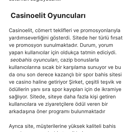
Casinoelit Oyuncuları
Casinoelit, cömert teklifleri ve promosyonlarıyla
yardımseverliğini gösterdi. Sitede her türlü fırsat
ve promosyon sunulmaktadır. Durum, yorum
yapan kullanıcılar için oldukça tatmin ediciydi.
seobahis oyuncuları
, cazip bonuslarla
kullanıcılarına sıcak bir karşılama sunuyor ve bu
da onu son derece kazançlı bir spor bahis sitesi
ve casino haline getiriyor Şirket, çeşitli teşvik ve
ödüllerin yanı sıra spor kayıpları için de ikramiye
sağlıyor. Sitede, siteye daha fazla kişi getiren
kullanıcılara ve ziyaretçilere ödül veren bir
arkadaşına öner programı bulunmaktadır
Ayrıca site, müşterilerine yüksek kaliteli bahis