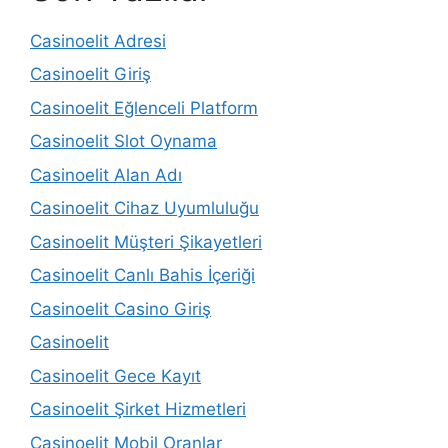
Casinoelit Adresi
Casinoelit Giriş
Casinoelit Eğlenceli Platform
Casinoelit Slot Oynama
Casinoelit Alan Adı
Casinoelit Cihaz Uyumluluğu
Casinoelit Müşteri Şikayetleri
Casinoelit Canlı Bahis İçeriği
Casinoelit Casino Giriş
Casinoelit
Casinoelit Gece Kayıt
Casinoelit Şirket Hizmetleri
Casinoelit Mobil Oranlar