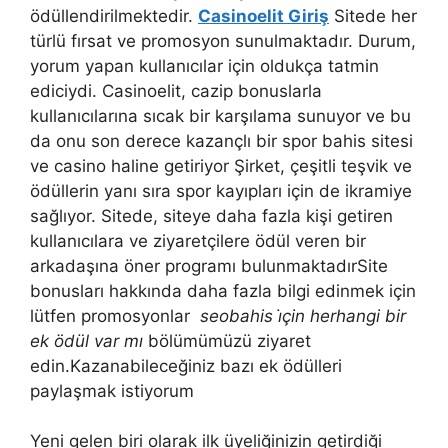
ödüllendirilmektedir.
Casinoelit Giriş
Sitede her
türlü fırsat ve promosyon sunulmaktadır. Durum,
yorum yapan kullanıcılar için oldukça tatmin
ediciydi. Casinoelit, cazip bonuslarla
kullanıcılarına sıcak bir karşılama sunuyor ve bu
da onu son derece kazançlı bir spor bahis sitesi
ve casino haline getiriyor Şirket, çeşitli teşvik ve
ödüllerin yanı sıra spor kayıpları için de ikramiye
sağlıyor. Sitede, siteye daha fazla kişi getiren
kullanıcılara ve ziyaretçilere ödül veren bir
arkadaşına öner programı bulunmaktadırSite
bonusları hakkında daha fazla bilgi edinmek için
lütfen promosyonlar
seobahis i̇çin herhangi bir
ek ödül var mı
bölümümüzü ziyaret
edin.Kazanabileceğiniz bazı ek ödülleri
paylaşmak istiyorum
Yeni gelen biri olarak ilk üyeliğinizin getirdiği