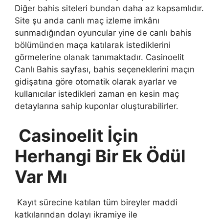
Diğer bahis siteleri bundan daha az kapsamlıdır.
Site şu anda canlı maç izleme imkânı
sunmadığından oyuncular yine de canlı bahis
bölümünden maça katılarak istediklerini
görmelerine olanak tanımaktadır. Casinoelit
Canlı Bahis sayfası, bahis seçeneklerini maçın
gidişatına göre otomatik olarak ayarlar ve
kullanıcılar istedikleri zaman en kesin maç
detaylarına sahip kuponlar oluşturabilirler.
Casinoelit İçin
Herhangi Bir Ek Ödül
Var Mı
Kayıt sürecine katılan tüm bireyler maddi
katkılarından dolayı ikramiye ile