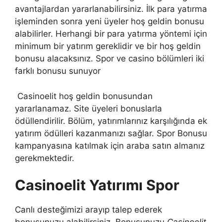
avantajlardan yararlanabilirsiniz. İlk para yatırma
işleminden sonra yeni üyeler hoş geldin bonusu
alabilirler. Herhangi bir para yatırma yöntemi için
minimum bir yatırım gereklidir ve bir hoş geldin
bonusu alacaksınız. Spor ve casino bölümleri iki
farklı bonusu sunuyor
Casinoelit hoş geldin bonusundan
yararlanamaz. Site üyeleri bonuslarla
ödüllendirilir. Bölüm, yatırımlarınız karşılığında ek
yatırım ödülleri kazanmanızı sağlar. Spor Bonusu
kampanyasına katılmak için araba satın almanız
gerekmektedir.
Casinoelit Yatırımı Spor
Canlı desteğimizi arayıp talep ederek