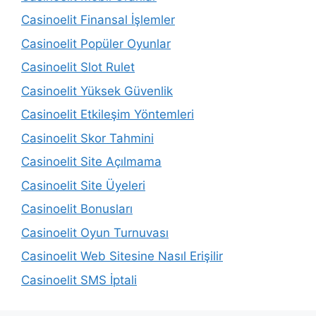
Casinoelit Finansal İşlemler
Casinoelit Popüler Oyunlar
Casinoelit Slot Rulet
Casinoelit Yüksek Güvenlik
Casinoelit Etkileşim Yöntemleri
Casinoelit Skor Tahmini
Casinoelit Site Açılmama
Casinoelit Site Üyeleri
Casinoelit Bonusları
Casinoelit Oyun Turnuvası
Casinoelit Web Sitesine Nasıl Erişilir
Casinoelit SMS İptali