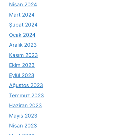
Nisan 2024
Mart 2024
Şubat 2024
Ocak 2024
Aralık 2023
Kasım 2023
Ekim 2023
Eylül 2023
Ağustos 2023
Temmuz 2023
Haziran 2023
Mayıs 2023
Nisan 2023