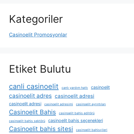
Kategoriler
Casinoelit Promosyonlar
Etiket Bulutu
canli casinoelit
casinoelit
canlı yardım hattı
casinoelit adres
casinoelit adresi
casinoelit adresi
casinoelit adresimi
casinoelit ayrıntıları
Casinoelit Bahis
casinoelit bahis editörü
casinoelit bahis seçenekleri
casinoelit bahis sektörü
Casinoelit bahis sitesi
casinoelit bahisçileri