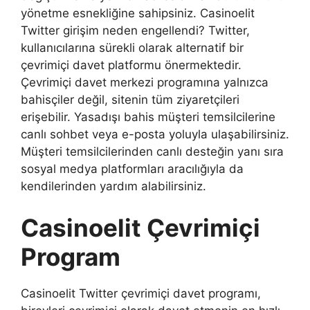
yönetme esnekliğine sahipsiniz. Casinoelit
Twitter girişim neden engellendi? Twitter,
kullanıcılarına sürekli olarak alternatif bir
çevrimiçi davet platformu önermektedir.
Çevrimiçi davet merkezi programına yalnızca
bahisçiler değil, sitenin tüm ziyaretçileri
erişebilir. Yasadışı bahis müşteri temsilcilerine
canlı sohbet veya e-posta yoluyla ulaşabilirsiniz.
Müşteri temsilcilerinden canlı desteğin yanı sıra
sosyal medya platformları aracılığıyla da
kendilerinden yardım alabilirsiniz.
Casinoelit Çevrimiçi
Program
Casinoelit Twitter çevrimiçi davet programı,