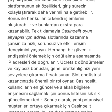
platformunun ek özellikleri, giriş sürecini
kolaylaştırarak daha verimli hale getirebilir.
Bonus ile her kullanıcı kendi işlemlerini
oluşturabilir ve bunlardan ekstra para
kazanabilir. Tek tıklamayla
Casinoelit oyun
altyapısı vpn adresi
slotlarında kazanma
şansınıza hızlı, sorunsuz ve etkili erişim
deneyimini yaşayın. Herhangi bir güvenlik
endişesini önlemek için ödül alma aşamasında
IP adresleri de doğrulanır. Ücretsiz döndürmeler
ve kayıpsız bonuslar, genel üretkenliğinizi yeni
seviyelere çıkarma fırsatı sunar. Slot endüstrisi
kazancınızda önemli bir rol oynar. Casinoelit,
kullanıcıların en güncel ve alakalı bilgilere
erişmesini sağlamak için bonus listesini sık sık
güncellemektedir. Sonuç olarak, yeni potansiyel
müşterileri ortaya çıkarmak için Casinoelit