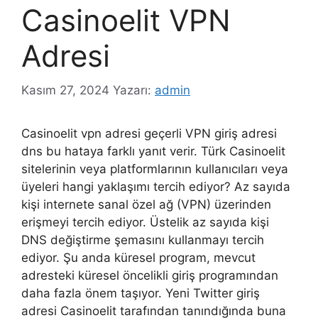
Casinoelit VPN
Adresi
Kasım 27, 2024
Yazarı:
admin
Casinoelit vpn adresi geçerli VPN giriş adresi
dns bu hataya farklı yanıt verir. Türk Casinoelit
sitelerinin veya platformlarının kullanıcıları veya
üyeleri hangi yaklaşımı tercih ediyor? Az sayıda
kişi internete sanal özel ağ (VPN) üzerinden
erişmeyi tercih ediyor. Üstelik az sayıda kişi
DNS değiştirme şemasını kullanmayı tercih
ediyor. Şu anda küresel program, mevcut
adresteki küresel öncelikli giriş programından
daha fazla önem taşıyor. Yeni Twitter giriş
adresi Casinoelit tarafından tanındığında buna