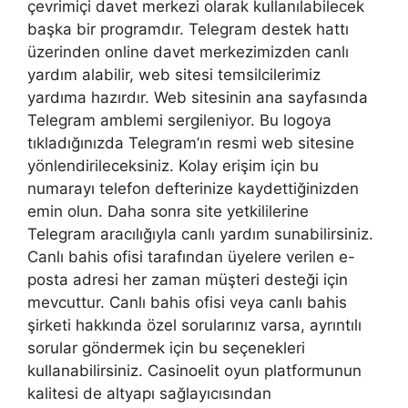
çevrimiçi davet merkezi olarak kullanılabilecek
başka bir programdır. Telegram destek hattı
üzerinden online davet merkezimizden canlı
yardım alabilir, web sitesi temsilcilerimiz
yardıma hazırdır. Web sitesinin ana sayfasında
Telegram amblemi sergileniyor. Bu logoya
tıkladığınızda Telegram’ın resmi web sitesine
yönlendirileceksiniz. Kolay erişim için bu
numarayı telefon defterinize kaydettiğinizden
emin olun. Daha sonra site yetkililerine
Telegram aracılığıyla canlı yardım sunabilirsiniz.
Canlı bahis ofisi tarafından üyelere verilen e-
posta adresi her zaman müşteri desteği için
mevcuttur. Canlı bahis ofisi veya canlı bahis
şirketi hakkında özel sorularınız varsa, ayrıntılı
sorular göndermek için bu seçenekleri
kullanabilirsiniz. Casinoelit oyun platformunun
kalitesi de altyapı sağlayıcısından