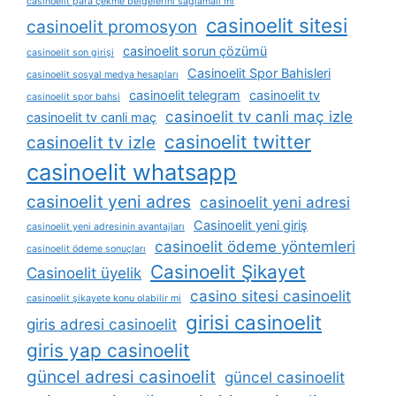
casinoelit para çekme belgelerini sağlamalı mı
casinoelit sitesi
casinoelit promosyon
casinoelit sorun çözümü
casinoelit son girişi
Casinoelit Spor Bahisleri
casinoelit sosyal medya hesapları
casinoelit telegram
casinoelit tv
casinoelit spor bahsi
casinoelit tv canli maç izle
casinoelit tv canli maç
casinoelit twitter
casinoelit tv izle
casinoelit whatsapp
casinoelit yeni adres
casinoelit yeni adresi
Casinoelit yeni giriş
casinoelit yeni adresinin avantajları
casinoelit ödeme yöntemleri
casinoelit ödeme sonuçları
Casinoelit Şikayet
Casinoelit üyelik
casino sitesi casinoelit
casinoelit şikayete konu olabilir mi
girisi casinoelit
giris adresi casinoelit
giris yap casinoelit
güncel adresi casinoelit
güncel casinoelit