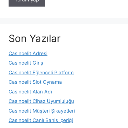
Son Yazılar
Casinoelit Adresi
Casinoelit Giriş
Casinoelit Eğlenceli Platform
Casinoelit Slot Oynama
Casinoelit Alan Adı
Casinoelit Cihaz Uyumluluğu
Casinoelit Müşteri Şikayetleri
Casinoelit Canlı Bahis İçeriği