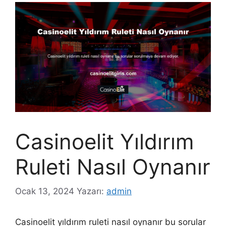
Casinoelit Yıldırım
Ruleti Nasıl Oynanır
Ocak 13, 2024
Yazarı:
admin
Casinoelit yıldırım ruleti nasıl oynanır bu sorular