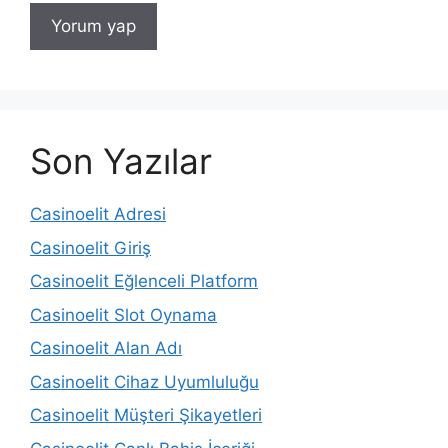
Son Yazılar
Casinoelit Adresi
Casinoelit Giriş
Casinoelit Eğlenceli Platform
Casinoelit Slot Oynama
Casinoelit Alan Adı
Casinoelit Cihaz Uyumluluğu
Casinoelit Müşteri Şikayetleri