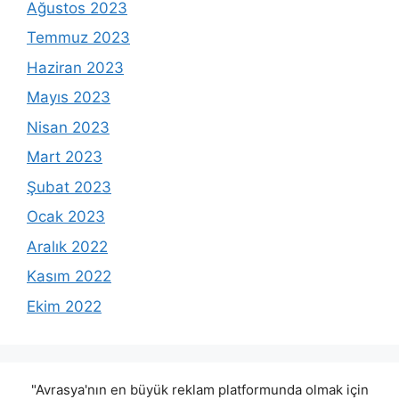
Ağustos 2023
Temmuz 2023
Haziran 2023
Mayıs 2023
Nisan 2023
Mart 2023
Şubat 2023
Ocak 2023
Aralık 2022
Kasım 2022
Ekim 2022
"Avrasya'nın en büyük reklam platformunda olmak için