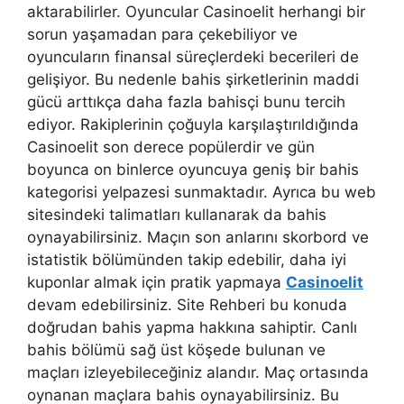
aktarabilirler. Oyuncular Casinoelit herhangi bir
sorun yaşamadan para çekebiliyor ve
oyuncuların finansal süreçlerdeki becerileri de
gelişiyor. Bu nedenle bahis şirketlerinin maddi
gücü arttıkça daha fazla bahisçi bunu tercih
ediyor. Rakiplerinin çoğuyla karşılaştırıldığında
Casinoelit son derece popülerdir ve gün
boyunca on binlerce oyuncuya geniş bir bahis
kategorisi yelpazesi sunmaktadır. Ayrıca bu web
sitesindeki talimatları kullanarak da bahis
oynayabilirsiniz. Maçın son anlarını skorbord ve
istatistik bölümünden takip edebilir, daha iyi
kuponlar almak için pratik yapmaya
Casinoelit
devam edebilirsiniz. Site Rehberi bu konuda
doğrudan bahis yapma hakkına sahiptir. Canlı
bahis bölümü sağ üst köşede bulunan ve
maçları izleyebileceğiniz alandır. Maç ortasında
oynanan maçlara bahis oynayabilirsiniz. Bu