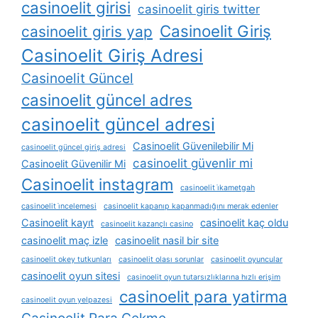
casinoelit girisi
casinoelit giris twitter
Casinoelit Giriş
casinoelit giris yap
Casinoelit Giriş Adresi
Casinoelit Güncel
casinoelit güncel adres
casinoelit güncel adresi
Casinoelit Güvenilebilir Mi
casinoelit güncel giriş adresi
casinoelit güvenlir mi
Casinoelit Güvenilir Mi
Casinoelit instagram
casinoelit i̇kametgah
casinoelit i̇ncelemesi
casinoelit kapanıp kapanmadığını merak edenler
Casinoelit kayıt
casinoelit kaç oldu
casinoelit kazançlı casino
casinoelit maç izle
casinoelit nasil bir site
casinoelit okey tutkunları
casinoelit olası sorunlar
casinoelit oyuncular
casinoelit oyun sitesi
casinoelit oyun tutarsızlıklarına hızlı erişim
casinoelit para yatirma
casinoelit oyun yelpazesi