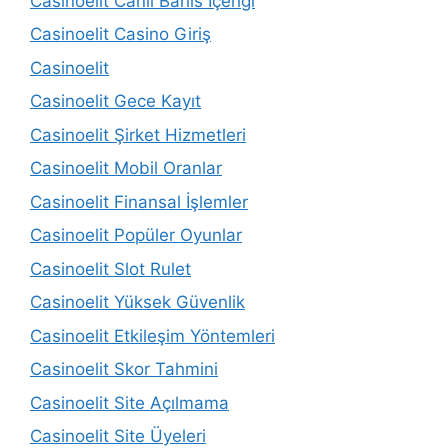
Casinoelit Canlı Bahis İçeriği
Casinoelit Casino Giriş
Casinoelit
Casinoelit Gece Kayıt
Casinoelit Şirket Hizmetleri
Casinoelit Mobil Oranlar
Casinoelit Finansal İşlemler
Casinoelit Popüler Oyunlar
Casinoelit Slot Rulet
Casinoelit Yüksek Güvenlik
Casinoelit Etkileşim Yöntemleri
Casinoelit Skor Tahmini
Casinoelit Site Açılmama
Casinoelit Site Üyeleri