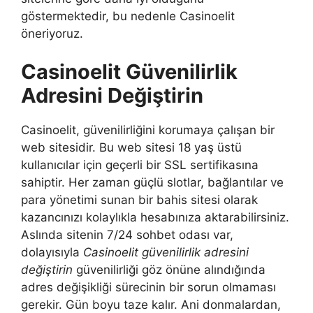
göstermektedir, bu nedenle Casinoelit
öneriyoruz.
Casinoelit Güvenilirlik
Adresini Değiştirin
Casinoelit, güvenilirliğini korumaya çalışan bir
web sitesidir. Bu web sitesi 18 yaş üstü
kullanıcılar için geçerli bir SSL sertifikasına
sahiptir. Her zaman güçlü slotlar, bağlantılar ve
para yönetimi sunan bir bahis sitesi olarak
kazancınızı kolaylıkla hesabınıza aktarabilirsiniz.
Aslında sitenin 7/24 sohbet odası var,
dolayısıyla
Casinoelit güvenilirlik adresini
değiştirin
güvenilirliği göz önüne alındığında
adres değişikliği sürecinin bir sorun olmaması
gerekir. Gün boyu taze kalır. Ani donmalardan,