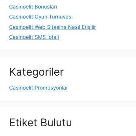
Casinoelit Bonusları
Casinoelit Oyun Turnuvası
Casinoelit Web Sitesine Nasıl Erişilir
Casinoelit SMS İptali
Kategoriler
Casinoelit Promosyonlar
Etiket Bulutu