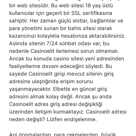
bir web sitesidir. Bu web sitesi 18 yaş üstü
kullanıcılar için geçerli bir SSL sertifikasına
sahiptir. Her zaman güçlü slotlar, bağlantılar ve
para yönetimi sunan bir bahis sitesi olarak
kazancınızı kolaylıkla hesabınıza aktarabilirsiniz.
Aslında sitenin 7/24 sohbet odası var, bu
nedenle Casinoelit ilerlemesi sorun olmamalı.
Ancak bu konuda casino sitesi yeni adresinden
faaliyetlerine devam edeceğini söyledi. Bu
sayede Casinoelit girişi mevcut sitenin giriş
adresine ulaştığında erişim sorunu
yaşanmayacaktır. Elbette en güncel giriş
adresini almak kolay değil. Ancak şu anda
Casinoelit adres giriş adresi değişikliği
üzerinden iletişim kurmaktayız. Casinoelit adresi
neden değişti? Lütfen endişelenme.
Ani donmalardan, para çekmelerden, büyük