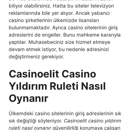
biliyor olabilirsiniz. Hatta bu siteler televizyon
reklamlarında bile yer alıyor. Ancak yabancı
casino şirketlerinin ülkemizde lisansları
bulunmamaktadır. Ayrıca casino sitelerinin giriş
adreslerini de engeller. Bunu mahkeme kararıyla
yaptılar. Muhasebeciniz size hizmet etmeye
devam etmek istiyor, bu nedenle adresinizi
değiştirmeniz gerekiyor.
Casinoelit Casino
Yıldırım Ruleti Nasıl
Oynanır
Ülkemdeki casino sitelerinin giriş adreslerinin sık
sık değiştiği söyleniyor.
Casinoelit casino yıldırım
ruleti nasıl oynanır
güvenilirliği korumaya çalışan