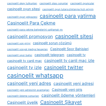
casinoelit okey tutkunları
casinoelit olası sorunlar
casinoelit oyuncular
casinoelit oyun sitesi
casinoelit oyun tutarsızlıklarına hızlı erişim
casinoelit para yatirma
casinoelit oyun yelpazesi
Casinoelit Para Çekme
casinoelit para çekme belgelerini sağlamalı mı
casinoelit sitesi
casinoelit promosyon
casinoelit sorun çözümü
casinoelit son girişi
Casinoelit Spor Bahisleri
casinoelit sosyal medya hesapları
casinoelit telegram
casinoelit tv
casinoelit spor bahsi
casinoelit tv canli maç izle
casinoelit tv canli maç
casinoelit twitter
casinoelit tv izle
casinoelit whatsapp
casinoelit yeni adres
casinoelit yeni adresi
Casinoelit yeni giriş
casinoelit yeni adresinin avantajları
casinoelit ödeme yöntemleri
casinoelit ödeme sonuçları
Casinoelit Şikayet
Casinoelit üyelik