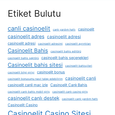
Etiket Bulutu
canli casinoelit
casinoelit
canlı yardım hattı
casinoelit adres
casinoelit adresi
casinoelit adresi
casinoelit adresimi
casinoelit ayrıntıları
Casinoelit Bahis
casinoelit bahis editörü
casinoelit bahis seçenekleri
casinoelit bahis sektörü
Casinoelit bahis sitesi
casinoelit bahisçileri
casinoelit bonus
casinoelit bilgi girişi
casinoelit canli
casinoelit bonusumu nasıl talep edebilirim
casinoelit canli maç izle
Casinoelit Canlı Bahis
casinoelit canlı bahis mobil giriş
casinoelit canlı casino giriş
casinoelit canlı destek
casinoelit canlı yardım hattı
Casinoelit Casino
Casinoelit Casino Sitesi