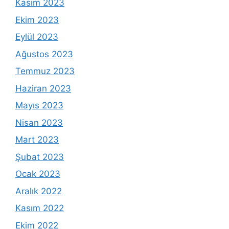
Kasım 2023
Ekim 2023
Eylül 2023
Ağustos 2023
Temmuz 2023
Haziran 2023
Mayıs 2023
Nisan 2023
Mart 2023
Şubat 2023
Ocak 2023
Aralık 2022
Kasım 2022
Ekim 2022