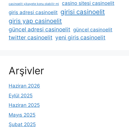
casino sitesi casinoelit
casinoelit şikayete konu olabilir mi
girisi casinoelit
giris adresi casinoelit
giris yap casinoelit
güncel adresi casinoelit
güncel casinoelit
twitter casinoelit
yeni giris casinoelit
Arşivler
Haziran 2026
Eylül 2025
Haziran 2025
Mayıs 2025
Şubat 2025