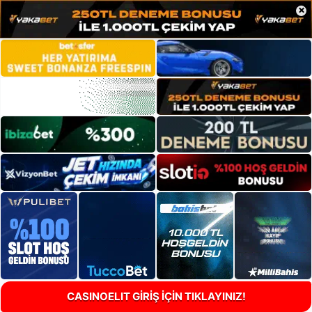
×
CASINOELIT GİRİŞ İÇİN TIKLAYINIZ!