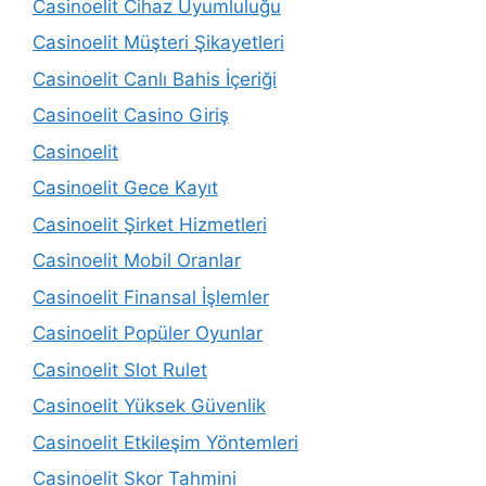
Casinoelit Cihaz Uyumluluğu
Casinoelit Müşteri Şikayetleri
Casinoelit Canlı Bahis İçeriği
Casinoelit Casino Giriş
Casinoelit
Casinoelit Gece Kayıt
Casinoelit Şirket Hizmetleri
Casinoelit Mobil Oranlar
Casinoelit Finansal İşlemler
Casinoelit Popüler Oyunlar
Casinoelit Slot Rulet
Casinoelit Yüksek Güvenlik
Casinoelit Etkileşim Yöntemleri
Casinoelit Skor Tahmini