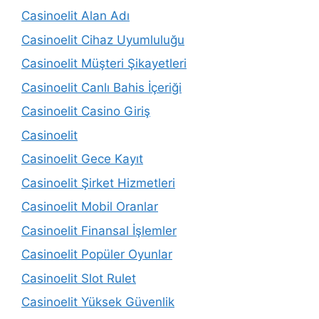
Casinoelit Alan Adı
Casinoelit Cihaz Uyumluluğu
Casinoelit Müşteri Şikayetleri
Casinoelit Canlı Bahis İçeriği
Casinoelit Casino Giriş
Casinoelit
Casinoelit Gece Kayıt
Casinoelit Şirket Hizmetleri
Casinoelit Mobil Oranlar
Casinoelit Finansal İşlemler
Casinoelit Popüler Oyunlar
Casinoelit Slot Rulet
Casinoelit Yüksek Güvenlik