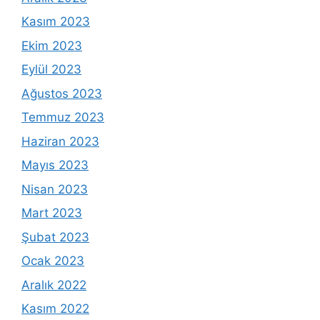
Kasım 2023
Ekim 2023
Eylül 2023
Ağustos 2023
Temmuz 2023
Haziran 2023
Mayıs 2023
Nisan 2023
Mart 2023
Şubat 2023
Ocak 2023
Aralık 2022
Kasım 2022