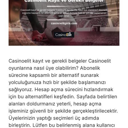
Casinoelit kayıt ve gerekli belgeler Casinoelit
oyunlarına nasıl üye olabilirim? Abonelik
sürecine kapsamlı bir alternatif sunarak
yolculuğunuza hızlı bir şekilde başlamanızı
sağlıyoruz. Hesap açma sürecini hızlandırmak
için bu alternatifleri keşfedin. Sayfada belirtilen
alanları doldurmanız yeterli, hesap açma
işleminiz güvenli bir şekilde gerçekleştirilecektir.
Üyelerinizin yaptığı seçimleri üç adımda
birleştirin. Lütfen bu belirlenmiş alana kullanıcı