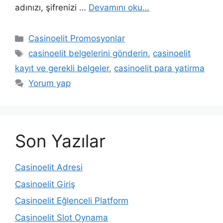
adınızı, şifrenizi …
Devamını oku…
Kategoriler
Casinoelit Promosyonlar
Etiketler
casinoelit belgelerini gönderin
,
casinoelit
kayıt ve gerekli belgeler
,
casinoelit para yatirma
Yorum yap
Son Yazılar
Casinoelit Adresi
Casinoelit Giriş
Casinoelit Eğlenceli Platform
Casinoelit Slot Oynama