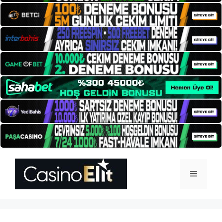
İçeriğe
atla
Menü