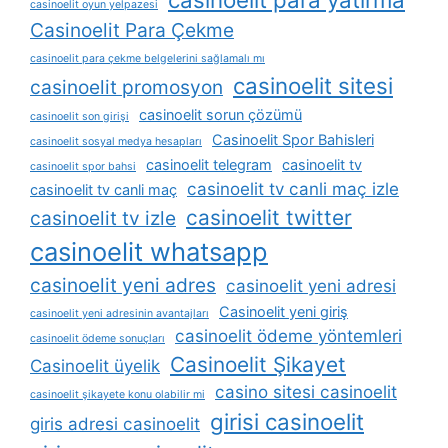
casinoelit oyun yelpazesi
Casinoelit Para Çekme
casinoelit para çekme belgelerini sağlamalı mı
casinoelit sitesi
casinoelit promosyon
casinoelit sorun çözümü
casinoelit son girişi
Casinoelit Spor Bahisleri
casinoelit sosyal medya hesapları
casinoelit telegram
casinoelit tv
casinoelit spor bahsi
casinoelit tv canli maç izle
casinoelit tv canli maç
casinoelit twitter
casinoelit tv izle
casinoelit whatsapp
casinoelit yeni adres
casinoelit yeni adresi
Casinoelit yeni giriş
casinoelit yeni adresinin avantajları
casinoelit ödeme yöntemleri
casinoelit ödeme sonuçları
Casinoelit Şikayet
Casinoelit üyelik
casino sitesi casinoelit
casinoelit şikayete konu olabilir mi
girisi casinoelit
giris adresi casinoelit