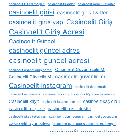
casinoelit futbol maçları
casinoelit fırsatlar
casinoelit gerekli bilgiler
casinoelit girisi
casinoelit giris twitter
Casinoelit Giriş
casinoelit giris yap
Casinoelit Giriş Adresi
Casinoelit Güncel
casinoelit güncel adres
casinoelit güncel adresi
Casinoelit Güvenilebilir Mi
casinoelit güncel giriş adresi
casinoelit güvenlir mi
Casinoelit Güvenilir Mi
Casinoelit instagram
casinoelit i̇kametgah
casinoelit i̇ncelemesi
casinoelit kapanıp kapanmadığını merak edenler
Casinoelit kayıt
casinoelit kaç oldu
casinoelit kazançlı casino
casinoelit maç izle
casinoelit nasil bir site
casinoelit okey tutkunları
casinoelit olası sorunlar
casinoelit oyuncular
casinoelit oyun sitesi
casinoelit oyun tutarsızlıklarına hızlı erişim
casinoelit para yatirma