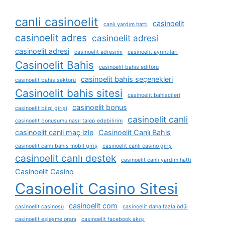
canli casinoelit
casinoelit
canlı yardım hattı
casinoelit adres
casinoelit adresi
casinoelit adresi
casinoelit adresimi
casinoelit ayrıntıları
Casinoelit Bahis
casinoelit bahis editörü
casinoelit bahis seçenekleri
casinoelit bahis sektörü
Casinoelit bahis sitesi
casinoelit bahisçileri
casinoelit bonus
casinoelit bilgi girişi
casinoelit canli
casinoelit bonusumu nasıl talep edebilirim
casinoelit canli maç izle
Casinoelit Canlı Bahis
casinoelit canlı bahis mobil giriş
casinoelit canlı casino giriş
casinoelit canlı destek
casinoelit canlı yardım hattı
Casinoelit Casino
Casinoelit Casino Sitesi
casinoelit com
casinoelit casinosu
casinoelit daha fazla ödül
casinoelit eşleşme oranı
casinoelit facebook akışı