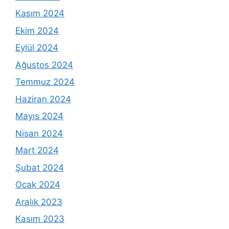
Kasım 2024
Ekim 2024
Eylül 2024
Ağustos 2024
Temmuz 2024
Haziran 2024
Mayıs 2024
Nisan 2024
Mart 2024
Şubat 2024
Ocak 2024
Aralık 2023
Kasım 2023