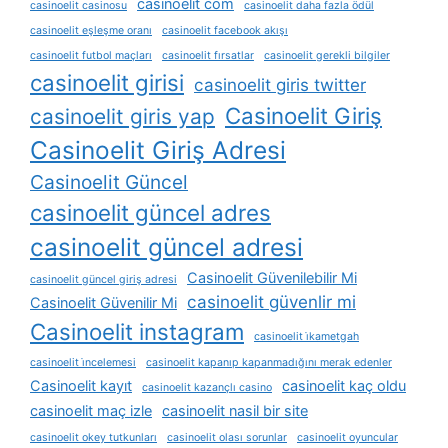
casinoelit com
casinoelit casinosu
casinoelit daha fazla ödül
casinoelit eşleşme oranı
casinoelit facebook akışı
casinoelit futbol maçları
casinoelit fırsatlar
casinoelit gerekli bilgiler
casinoelit girisi
casinoelit giris twitter
Casinoelit Giriş
casinoelit giris yap
Casinoelit Giriş Adresi
Casinoelit Güncel
casinoelit güncel adres
casinoelit güncel adresi
Casinoelit Güvenilebilir Mi
casinoelit güncel giriş adresi
casinoelit güvenlir mi
Casinoelit Güvenilir Mi
Casinoelit instagram
casinoelit i̇kametgah
casinoelit i̇ncelemesi
casinoelit kapanıp kapanmadığını merak edenler
Casinoelit kayıt
casinoelit kaç oldu
casinoelit kazançlı casino
casinoelit maç izle
casinoelit nasil bir site
casinoelit okey tutkunları
casinoelit olası sorunlar
casinoelit oyuncular