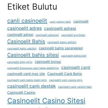
Etiket Bulutu
canli casinoelit
casinoelit
canlı yardım hattı
casinoelit adres
casinoelit adresi
casinoelit adresi
casinoelit adresimi
casinoelit ayrıntıları
Casinoelit Bahis
casinoelit bahis editörü
casinoelit bahis seçenekleri
casinoelit bahis sektörü
Casinoelit bahis sitesi
casinoelit bahisçileri
casinoelit bonus
casinoelit bilgi girişi
casinoelit canli
casinoelit bonusumu nasıl talep edebilirim
casinoelit canli maç izle
Casinoelit Canlı Bahis
casinoelit canlı bahis mobil giriş
casinoelit canlı casino giriş
casinoelit canlı destek
casinoelit canlı yardım hattı
Casinoelit Casino
Casinoelit Casino Sitesi