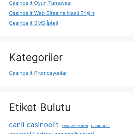
Casinoelit Oyun Turnuvası
Casinoelit Web Sitesine Nasıl Erişilir
Casinoelit SMS İptali
Kategoriler
Casinoelit Promosyonlar
Etiket Bulutu
canli casinoelit
casinoelit
canlı yardım hattı