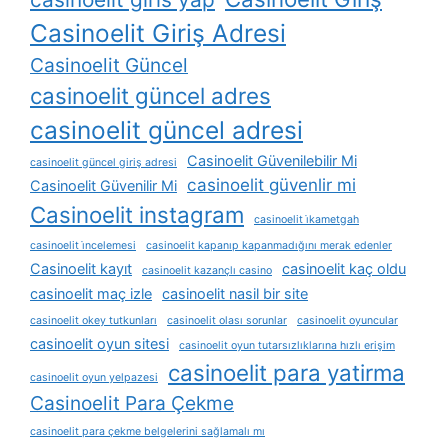
Casinoelit Giriş Adresi
Casinoelit Güncel
casinoelit güncel adres
casinoelit güncel adresi
Casinoelit Güvenilebilir Mi
casinoelit güncel giriş adresi
casinoelit güvenlir mi
Casinoelit Güvenilir Mi
Casinoelit instagram
casinoelit i̇kametgah
casinoelit i̇ncelemesi
casinoelit kapanıp kapanmadığını merak edenler
Casinoelit kayıt
casinoelit kaç oldu
casinoelit kazançlı casino
casinoelit maç izle
casinoelit nasil bir site
casinoelit okey tutkunları
casinoelit olası sorunlar
casinoelit oyuncular
casinoelit oyun sitesi
casinoelit oyun tutarsızlıklarına hızlı erişim
casinoelit para yatirma
casinoelit oyun yelpazesi
Casinoelit Para Çekme
casinoelit para çekme belgelerini sağlamalı mı