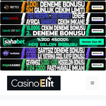
İçeriğe
atla
Menü