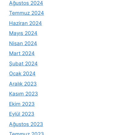
Ağustos 2024
Temmuz 2024
Haziran 2024
Mayıs 2024
Nisan 2024
Mart 2024
Şubat 2024
Ocak 2024
Aralık 2023
Kasım 2023
Ekim 2023
Eylül 2023
Ağustos 2023
Temmuz 2023