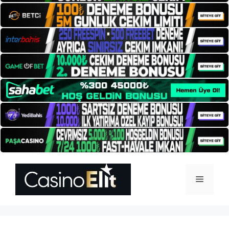
İçeriğe
atla
Menü