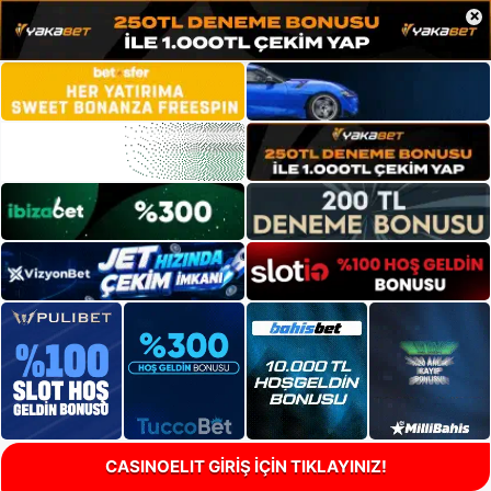
×
CASINOELIT GİRİŞ İÇİN TIKLAYINIZ!