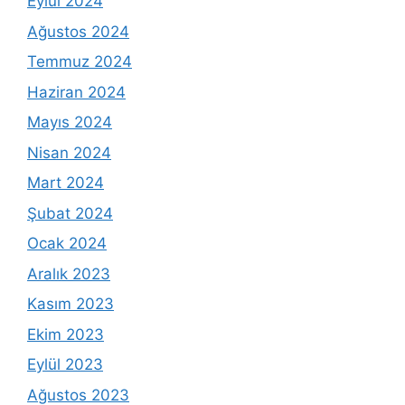
Eylül 2024
Ağustos 2024
Temmuz 2024
Haziran 2024
Mayıs 2024
Nisan 2024
Mart 2024
Şubat 2024
Ocak 2024
Aralık 2023
Kasım 2023
Ekim 2023
Eylül 2023
Ağustos 2023