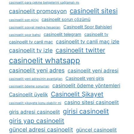
casinoelit para çekme belgelerini sağlamalı mı
casinoelit sitesi
casinoelit promosyon
casinoelit sorun çözümü
casinoelit son girişi
Casinoelit Spor Bahisleri
casinoelit sosyal medya hesapları
casinoelit telegram
casinoelit tv
casinoelit spor bahsi
casinoelit tv canli maç izle
casinoelit tv canli maç
casinoelit twitter
casinoelit tv izle
casinoelit whatsapp
casinoelit yeni adres
casinoelit yeni adresi
Casinoelit yeni giriş
casinoelit yeni adresinin avantajları
casinoelit ödeme yöntemleri
casinoelit ödeme sonuçları
Casinoelit Şikayet
Casinoelit üyelik
casino sitesi casinoelit
casinoelit şikayete konu olabilir mi
girisi casinoelit
giris adresi casinoelit
giris yap casinoelit
güncel adresi casinoelit
güncel casinoelit