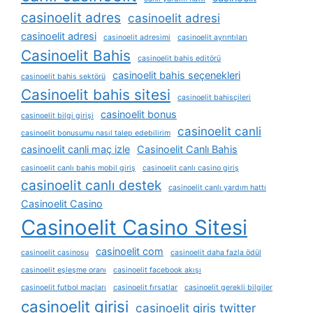
casinoelit adres
casinoelit adresi
casinoelit adresi
casinoelit adresimi
casinoelit ayrıntıları
Casinoelit Bahis
casinoelit bahis editörü
casinoelit bahis seçenekleri
casinoelit bahis sektörü
Casinoelit bahis sitesi
casinoelit bahisçileri
casinoelit bonus
casinoelit bilgi girişi
casinoelit canli
casinoelit bonusumu nasıl talep edebilirim
casinoelit canli maç izle
Casinoelit Canlı Bahis
casinoelit canlı bahis mobil giriş
casinoelit canlı casino giriş
casinoelit canlı destek
casinoelit canlı yardım hattı
Casinoelit Casino
Casinoelit Casino Sitesi
casinoelit com
casinoelit casinosu
casinoelit daha fazla ödül
casinoelit eşleşme oranı
casinoelit facebook akışı
casinoelit futbol maçları
casinoelit fırsatlar
casinoelit gerekli bilgiler
casinoelit girisi
casinoelit giris twitter