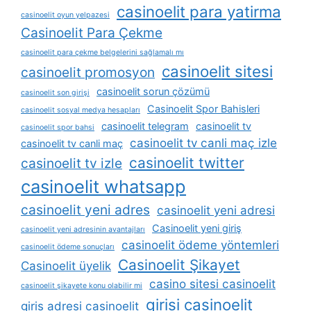
casinoelit para yatirma
casinoelit oyun yelpazesi
Casinoelit Para Çekme
casinoelit para çekme belgelerini sağlamalı mı
casinoelit sitesi
casinoelit promosyon
casinoelit sorun çözümü
casinoelit son girişi
Casinoelit Spor Bahisleri
casinoelit sosyal medya hesapları
casinoelit telegram
casinoelit tv
casinoelit spor bahsi
casinoelit tv canli maç izle
casinoelit tv canli maç
casinoelit twitter
casinoelit tv izle
casinoelit whatsapp
casinoelit yeni adres
casinoelit yeni adresi
Casinoelit yeni giriş
casinoelit yeni adresinin avantajları
casinoelit ödeme yöntemleri
casinoelit ödeme sonuçları
Casinoelit Şikayet
Casinoelit üyelik
casino sitesi casinoelit
casinoelit şikayete konu olabilir mi
girisi casinoelit
giris adresi casinoelit