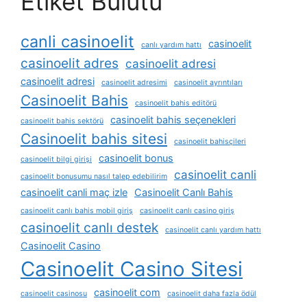
Etiket Bulutu
canli casinoelit
casinoelit
canlı yardım hattı
casinoelit adres
casinoelit adresi
casinoelit adresi
casinoelit adresimi
casinoelit ayrıntıları
Casinoelit Bahis
casinoelit bahis editörü
casinoelit bahis seçenekleri
casinoelit bahis sektörü
Casinoelit bahis sitesi
casinoelit bahisçileri
casinoelit bonus
casinoelit bilgi girişi
casinoelit canli
casinoelit bonusumu nasıl talep edebilirim
casinoelit canli maç izle
Casinoelit Canlı Bahis
casinoelit canlı bahis mobil giriş
casinoelit canlı casino giriş
casinoelit canlı destek
casinoelit canlı yardım hattı
Casinoelit Casino
Casinoelit Casino Sitesi
casinoelit com
casinoelit casinosu
casinoelit daha fazla ödül