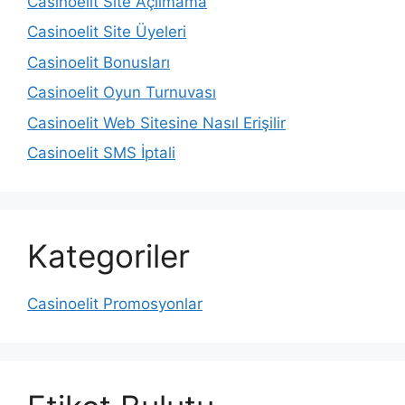
Casinoelit Site Açılmama
Casinoelit Site Üyeleri
Casinoelit Bonusları
Casinoelit Oyun Turnuvası
Casinoelit Web Sitesine Nasıl Erişilir
Casinoelit SMS İptali
Kategoriler
Casinoelit Promosyonlar