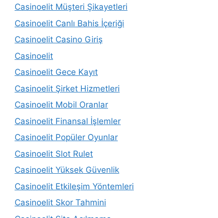
Casinoelit Müşteri Şikayetleri
Casinoelit Canlı Bahis İçeriği
Casinoelit Casino Giriş
Casinoelit
Casinoelit Gece Kayıt
Casinoelit Şirket Hizmetleri
Casinoelit Mobil Oranlar
Casinoelit Finansal İşlemler
Casinoelit Popüler Oyunlar
Casinoelit Slot Rulet
Casinoelit Yüksek Güvenlik
Casinoelit Etkileşim Yöntemleri
Casinoelit Skor Tahmini