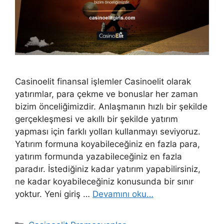
Casinoelit finansal işlemler Casinoelit olarak
yatırımlar, para çekme ve bonuslar her zaman
bizim önceliğimizdir. Anlaşmanın hızlı bir şekilde
gerçekleşmesi ve akıllı bir şekilde yatırım
yapması için farklı yolları kullanmayı seviyoruz.
Yatırım formuna koyabileceğiniz en fazla para,
yatırım formunda yazabileceğiniz en fazla
paradır. İstediğiniz kadar yatırım yapabilirsiniz,
ne kadar koyabileceğiniz konusunda bir sınır
yoktur. Yeni giriş …
Devamını oku…
Kategoriler