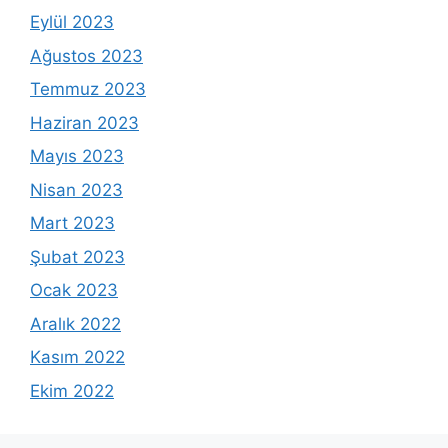
Eylül 2023
Ağustos 2023
Temmuz 2023
Haziran 2023
Mayıs 2023
Nisan 2023
Mart 2023
Şubat 2023
Ocak 2023
Aralık 2022
Kasım 2022
Ekim 2022