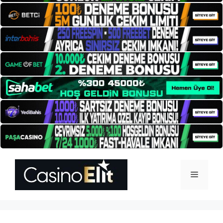
İçeriğe
atla
Menü