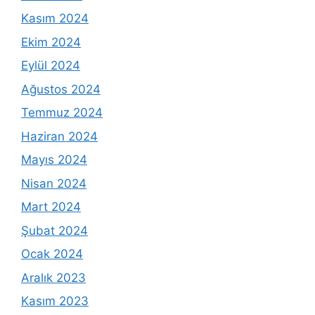
Kasım 2024
Ekim 2024
Eylül 2024
Ağustos 2024
Temmuz 2024
Haziran 2024
Mayıs 2024
Nisan 2024
Mart 2024
Şubat 2024
Ocak 2024
Aralık 2023
Kasım 2023