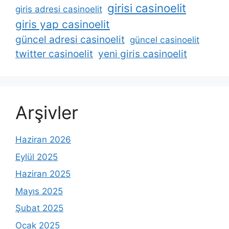
girisi casinoelit
giris adresi casinoelit
giris yap casinoelit
güncel adresi casinoelit
güncel casinoelit
twitter casinoelit
yeni giris casinoelit
Arşivler
Haziran 2026
Eylül 2025
Haziran 2025
Mayıs 2025
Şubat 2025
Ocak 2025