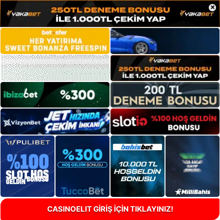
×
CASINOELIT GİRİŞ İÇİN TIKLAYINIZ!