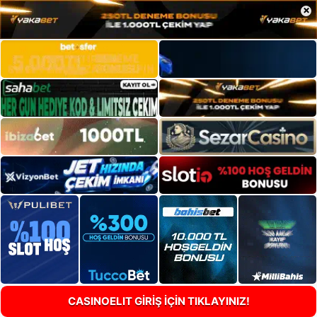
×
CASINOELIT GİRİŞ İÇİN TIKLAYINIZ!