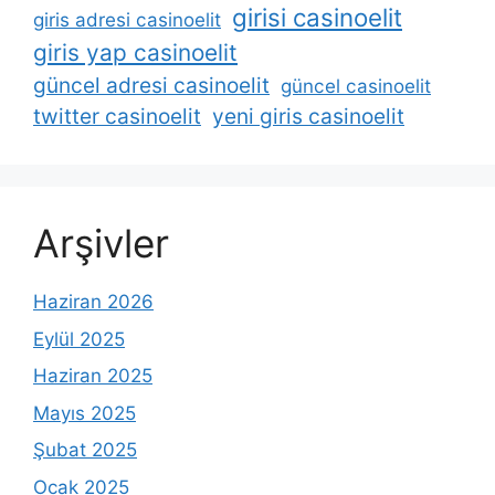
girisi casinoelit
giris adresi casinoelit
giris yap casinoelit
güncel adresi casinoelit
güncel casinoelit
twitter casinoelit
yeni giris casinoelit
Arşivler
Haziran 2026
Eylül 2025
Haziran 2025
Mayıs 2025
Şubat 2025
Ocak 2025