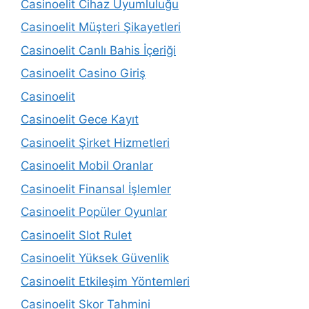
Casinoelit Cihaz Uyumluluğu
Casinoelit Müşteri Şikayetleri
Casinoelit Canlı Bahis İçeriği
Casinoelit Casino Giriş
Casinoelit
Casinoelit Gece Kayıt
Casinoelit Şirket Hizmetleri
Casinoelit Mobil Oranlar
Casinoelit Finansal İşlemler
Casinoelit Popüler Oyunlar
Casinoelit Slot Rulet
Casinoelit Yüksek Güvenlik
Casinoelit Etkileşim Yöntemleri
Casinoelit Skor Tahmini