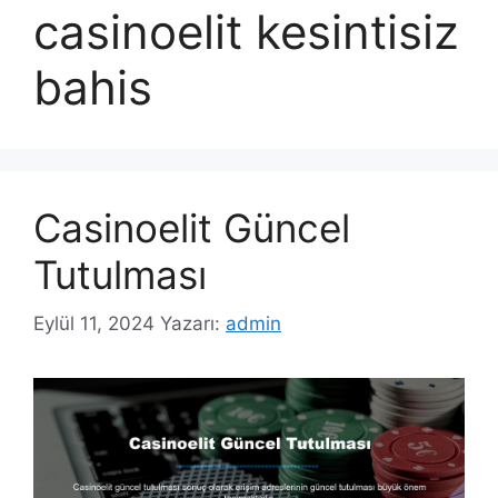
casinoelit kesintisiz
bahis
Casinoelit Güncel
Tutulması
Eylül 11, 2024
Yazarı:
admin