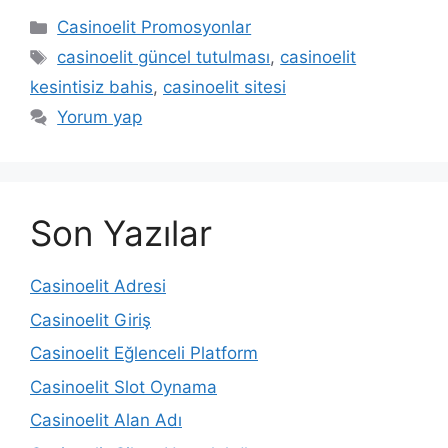
Kategoriler
Casinoelit Promosyonlar
Etiketler
casinoelit güncel tutulması
,
casinoelit
kesintisiz bahis
,
casinoelit sitesi
Yorum yap
Son Yazılar
Casinoelit Adresi
Casinoelit Giriş
Casinoelit Eğlenceli Platform
Casinoelit Slot Oynama
Casinoelit Alan Adı