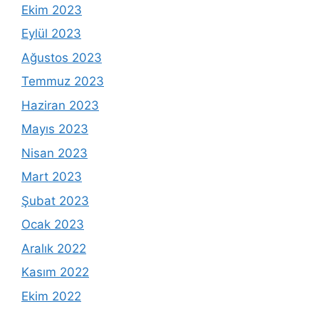
Ekim 2023
Eylül 2023
Ağustos 2023
Temmuz 2023
Haziran 2023
Mayıs 2023
Nisan 2023
Mart 2023
Şubat 2023
Ocak 2023
Aralık 2022
Kasım 2022
Ekim 2022