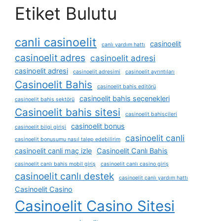
Etiket Bulutu
canli casinoelit
casinoelit
canlı yardım hattı
casinoelit adres
casinoelit adresi
casinoelit adresi
casinoelit adresimi
casinoelit ayrıntıları
Casinoelit Bahis
casinoelit bahis editörü
casinoelit bahis seçenekleri
casinoelit bahis sektörü
Casinoelit bahis sitesi
casinoelit bahisçileri
casinoelit bonus
casinoelit bilgi girişi
casinoelit canli
casinoelit bonusumu nasıl talep edebilirim
casinoelit canli maç izle
Casinoelit Canlı Bahis
casinoelit canlı bahis mobil giriş
casinoelit canlı casino giriş
casinoelit canlı destek
casinoelit canlı yardım hattı
Casinoelit Casino
Casinoelit Casino Sitesi