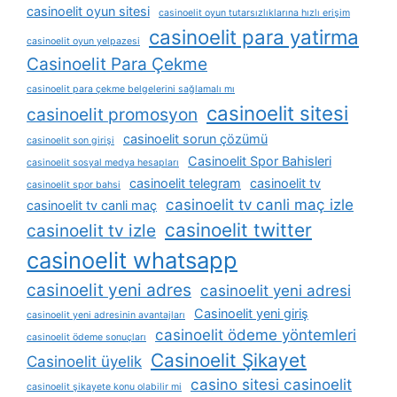
casinoelit oyun sitesi
casinoelit oyun tutarsızlıklarına hızlı erişim
casinoelit para yatirma
casinoelit oyun yelpazesi
Casinoelit Para Çekme
casinoelit para çekme belgelerini sağlamalı mı
casinoelit sitesi
casinoelit promosyon
casinoelit sorun çözümü
casinoelit son girişi
Casinoelit Spor Bahisleri
casinoelit sosyal medya hesapları
casinoelit telegram
casinoelit tv
casinoelit spor bahsi
casinoelit tv canli maç izle
casinoelit tv canli maç
casinoelit twitter
casinoelit tv izle
casinoelit whatsapp
casinoelit yeni adres
casinoelit yeni adresi
Casinoelit yeni giriş
casinoelit yeni adresinin avantajları
casinoelit ödeme yöntemleri
casinoelit ödeme sonuçları
Casinoelit Şikayet
Casinoelit üyelik
casino sitesi casinoelit
casinoelit şikayete konu olabilir mi