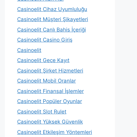
Casinoelit Cihaz Uyumluluğu
Casinoelit Müşteri Şikayetleri
Casinoelit Canlı Bahis İçeriği
Casinoelit Casino Giriş
Casinoelit
Casinoelit Gece Kayıt
Casinoelit Şirket Hizmetleri
Casinoelit Mobil Oranlar
Casinoelit Finansal İşlemler
Casinoelit Popüler Oyunlar
Casinoelit Slot Rulet
Casinoelit Yüksek Güvenlik
Casinoelit Etkileşim Yöntemleri