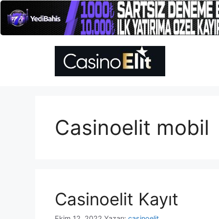
İçeriğe
atla
Casinoelit mobil
Casinoelit Kayıt
Ekim 12, 2022
Yazarı:
casinoelit