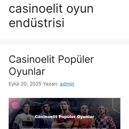
casinoelit oyun
endüstrisi
Casinoelit Popüler
Oyunlar
Eylül 20, 2025
Yazarı:
admin