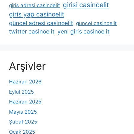
girisi casinoelit
giris adresi casinoelit
giris yap casinoelit
güncel adresi casinoelit
güncel casinoelit
twitter casinoelit
yeni giris casinoelit
Arşivler
Haziran 2026
Eylül 2025
Haziran 2025
Mayıs 2025
Şubat 2025
Ocak 2025