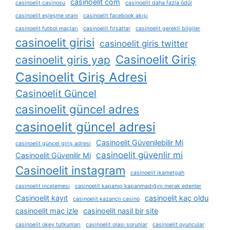
casinoelit com
casinoelit casinosu
casinoelit daha fazla ödül
casinoelit eşleşme oranı
casinoelit facebook akışı
casinoelit futbol maçları
casinoelit fırsatlar
casinoelit gerekli bilgiler
casinoelit girisi
casinoelit giris twitter
Casinoelit Giriş
casinoelit giris yap
Casinoelit Giriş Adresi
Casinoelit Güncel
casinoelit güncel adres
casinoelit güncel adresi
Casinoelit Güvenilebilir Mi
casinoelit güncel giriş adresi
casinoelit güvenlir mi
Casinoelit Güvenilir Mi
Casinoelit instagram
casinoelit i̇kametgah
casinoelit i̇ncelemesi
casinoelit kapanıp kapanmadığını merak edenler
Casinoelit kayıt
casinoelit kaç oldu
casinoelit kazançlı casino
casinoelit maç izle
casinoelit nasil bir site
casinoelit okey tutkunları
casinoelit olası sorunlar
casinoelit oyuncular