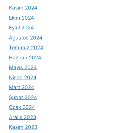
Kasım 2024
Ekim 2024
Eylül 2024
Ağustos 2024
Temmuz 2024
Haziran 2024
Mayıs 2024
Nisan 2024
Mart 2024
Şubat 2024
Ocak 2024
Aralık 2023
Kasım 2023