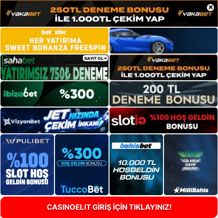
×
CASINOELIT GİRİŞ İÇİN TIKLAYINIZ!