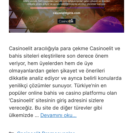
Casinoelit aracılığıyla para çekme Casinoelit ve
bahis siteleri eleştirilere son derece önem
veriyor, hem üyelerden hem de üye
olmayanlardan gelen şikayet ve önerileri
dikkatle analiz ediyor ve ayrıca belirli konularda
yenilikçi çözümler sunuyor. Türkiye’nin en
popüler online bahis ve casino platformu olan
‘Casinoelit’ sitesinin giriş adresini sizlere
vereceğiz. Bu site de diğer türevler gibi
ülkemizde …
Devamını oku…
Kategoriler