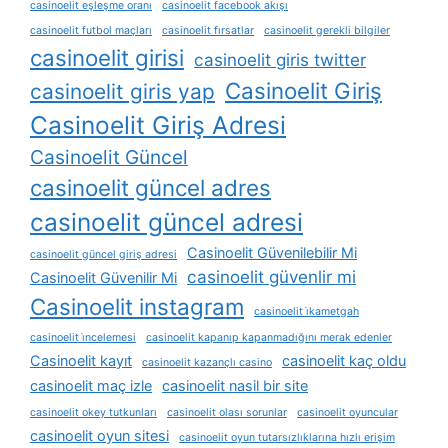
casinoelit eşleşme oranı
casinoelit facebook akışı
casinoelit futbol maçları
casinoelit fırsatlar
casinoelit gerekli bilgiler
casinoelit girisi
casinoelit giris twitter
Casinoelit Giriş
casinoelit giris yap
Casinoelit Giriş Adresi
Casinoelit Güncel
casinoelit güncel adres
casinoelit güncel adresi
Casinoelit Güvenilebilir Mi
casinoelit güncel giriş adresi
casinoelit güvenlir mi
Casinoelit Güvenilir Mi
Casinoelit instagram
casinoelit i̇kametgah
casinoelit i̇ncelemesi
casinoelit kapanıp kapanmadığını merak edenler
Casinoelit kayıt
casinoelit kaç oldu
casinoelit kazançlı casino
casinoelit maç izle
casinoelit nasil bir site
casinoelit okey tutkunları
casinoelit olası sorunlar
casinoelit oyuncular
casinoelit oyun sitesi
casinoelit oyun tutarsızlıklarına hızlı erişim