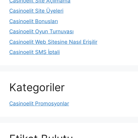
Casinoelit Site Açılmama
Casinoelit Site Üyeleri
Casinoelit Bonusları
Casinoelit Oyun Turnuvası
Casinoelit Web Sitesine Nasıl Erişilir
Casinoelit SMS İptali
Kategoriler
Casinoelit Promosyonlar