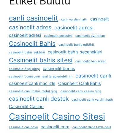
Etiket Bulutu
canli casinoelit
casinoelit
canlı yardım hattı
casinoelit adres
casinoelit adresi
casinoelit adresi
casinoelit adresimi
casinoelit ayrıntıları
Casinoelit Bahis
casinoelit bahis editörü
casinoelit bahis seçenekleri
casinoelit bahis sektörü
Casinoelit bahis sitesi
casinoelit bahisçileri
casinoelit bonus
casinoelit bilgi girişi
casinoelit canli
casinoelit bonusumu nasıl talep edebilirim
casinoelit canli maç izle
Casinoelit Canlı Bahis
casinoelit canlı bahis mobil giriş
casinoelit canlı casino giriş
casinoelit canlı destek
casinoelit canlı yardım hattı
Casinoelit Casino
Casinoelit Casino Sitesi
casinoelit com
casinoelit casinosu
casinoelit daha fazla ödül