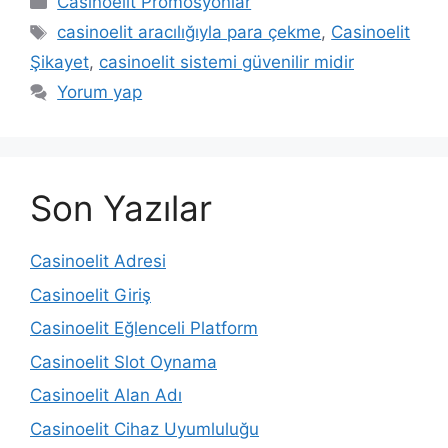
Casinoelit Promosyonlar
Etiketler
casinoelit aracılığıyla para çekme
,
Casinoelit
Şikayet
,
casinoelit sistemi güvenilir midir
Yorum yap
Son Yazılar
Casinoelit Adresi
Casinoelit Giriş
Casinoelit Eğlenceli Platform
Casinoelit Slot Oynama
Casinoelit Alan Adı
Casinoelit Cihaz Uyumluluğu