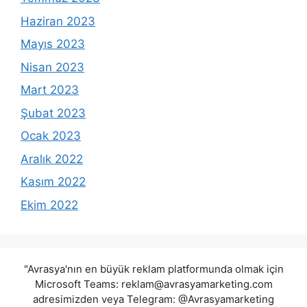
Haziran 2023
Mayıs 2023
Nisan 2023
Mart 2023
Şubat 2023
Ocak 2023
Aralık 2022
Kasım 2022
Ekim 2022
"Avrasya'nın en büyük reklam platformunda olmak için
Microsoft Teams:
reklam@avrasyamarketing.com
adresimizden veya Telegram: @Avrasyamarketing