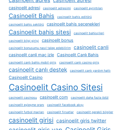
casinoelit adres
casinoelit adresi
casinoelit adresi
casinoelit adresimi
casinoelit ayrıntıları
Casinoelit Bahis
casinoelit bahis editörü
casinoelit bahis seçenekleri
casinoelit bahis sektörü
Casinoelit bahis sitesi
casinoelit bahisçileri
casinoelit bonus
casinoelit bilgi girişi
casinoelit canli
casinoelit bonusumu nasıl talep edebilirim
casinoelit canli maç izle
Casinoelit Canlı Bahis
casinoelit canlı bahis mobil giriş
casinoelit canlı casino giriş
casinoelit canlı destek
casinoelit canlı yardım hattı
Casinoelit Casino
Casinoelit Casino Sitesi
casinoelit com
casinoelit casinosu
casinoelit daha fazla ödül
casinoelit eşleşme oranı
casinoelit facebook akışı
casinoelit futbol maçları
casinoelit fırsatlar
casinoelit gerekli bilgiler
casinoelit girisi
casinoelit giris twitter
Casinoelit Giriş
casinoelit giris yap