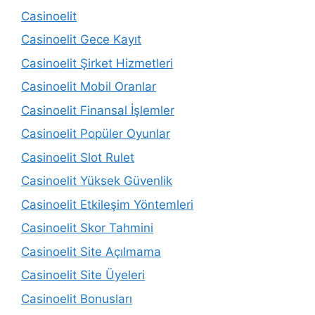
Casinoelit
Casinoelit Gece Kayıt
Casinoelit Şirket Hizmetleri
Casinoelit Mobil Oranlar
Casinoelit Finansal İşlemler
Casinoelit Popüler Oyunlar
Casinoelit Slot Rulet
Casinoelit Yüksek Güvenlik
Casinoelit Etkileşim Yöntemleri
Casinoelit Skor Tahmini
Casinoelit Site Açılmama
Casinoelit Site Üyeleri
Casinoelit Bonusları