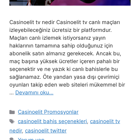
Casinoelit tv nedir Casinoelit tv canlı maçları
izleyebileceğiniz ücretsiz bir platformdur.
Maçları canlı izlemek istiyorsanız yayın
haklarının tamamına sahip olduğunuz için
abonelik satın almanız gerekecek. Ancak bu,
maç başına yüksek ücretler içeren pahalı bir
seçenektir ve ne yazık ki canlı bahislerle bu
sağlanamaz. Öte yandan yasa dışı çevrimiçi
oyunları takip eden web siteleri mükemmel bir
…
Devamını oku…
Kategoriler
Casinoelit Promosyonlar
Etiketler
casinoelit bahis seçenekleri
,
casinoelit tv
nedir
,
casinoelit twitter