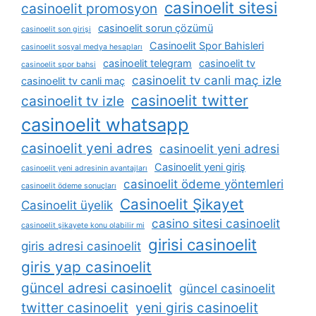
casinoelit sitesi
casinoelit promosyon
casinoelit sorun çözümü
casinoelit son girişi
Casinoelit Spor Bahisleri
casinoelit sosyal medya hesapları
casinoelit telegram
casinoelit tv
casinoelit spor bahsi
casinoelit tv canli maç izle
casinoelit tv canli maç
casinoelit twitter
casinoelit tv izle
casinoelit whatsapp
casinoelit yeni adres
casinoelit yeni adresi
Casinoelit yeni giriş
casinoelit yeni adresinin avantajları
casinoelit ödeme yöntemleri
casinoelit ödeme sonuçları
Casinoelit Şikayet
Casinoelit üyelik
casino sitesi casinoelit
casinoelit şikayete konu olabilir mi
girisi casinoelit
giris adresi casinoelit
giris yap casinoelit
güncel adresi casinoelit
güncel casinoelit
twitter casinoelit
yeni giris casinoelit