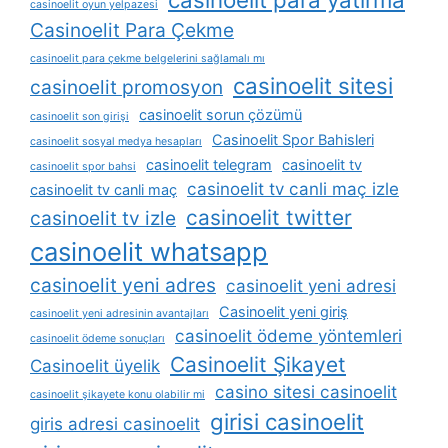
casinoelit oyun yelpazesi
Casinoelit Para Çekme
casinoelit para çekme belgelerini sağlamalı mı
casinoelit sitesi
casinoelit promosyon
casinoelit sorun çözümü
casinoelit son girişi
Casinoelit Spor Bahisleri
casinoelit sosyal medya hesapları
casinoelit telegram
casinoelit tv
casinoelit spor bahsi
casinoelit tv canli maç izle
casinoelit tv canli maç
casinoelit twitter
casinoelit tv izle
casinoelit whatsapp
casinoelit yeni adres
casinoelit yeni adresi
Casinoelit yeni giriş
casinoelit yeni adresinin avantajları
casinoelit ödeme yöntemleri
casinoelit ödeme sonuçları
Casinoelit Şikayet
Casinoelit üyelik
casino sitesi casinoelit
casinoelit şikayete konu olabilir mi
girisi casinoelit
giris adresi casinoelit