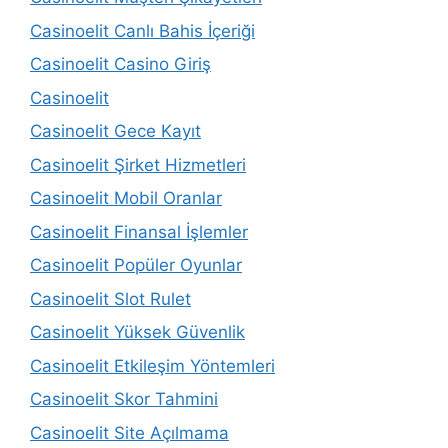
Casinoelit Canlı Bahis İçeriği
Casinoelit Casino Giriş
Casinoelit
Casinoelit Gece Kayıt
Casinoelit Şirket Hizmetleri
Casinoelit Mobil Oranlar
Casinoelit Finansal İşlemler
Casinoelit Popüler Oyunlar
Casinoelit Slot Rulet
Casinoelit Yüksek Güvenlik
Casinoelit Etkileşim Yöntemleri
Casinoelit Skor Tahmini
Casinoelit Site Açılmama