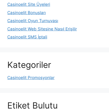
Casinoelit Site Üyeleri
Casinoelit Bonusları
Casinoelit Oyun Turnuvası
Casinoelit Web Sitesine Nasıl Erişilir
Casinoelit SMS İptali
Kategoriler
Casinoelit Promosyonlar
Etiket Bulutu