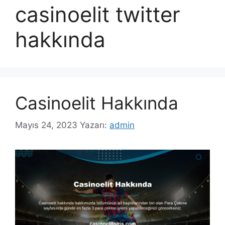
casinoelit twitter
hakkında
Casinoelit Hakkında
Mayıs 24, 2023
Yazarı:
admin