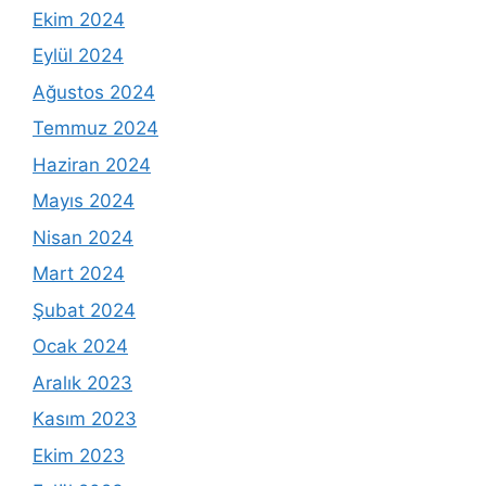
Ekim 2024
Eylül 2024
Ağustos 2024
Temmuz 2024
Haziran 2024
Mayıs 2024
Nisan 2024
Mart 2024
Şubat 2024
Ocak 2024
Aralık 2023
Kasım 2023
Ekim 2023