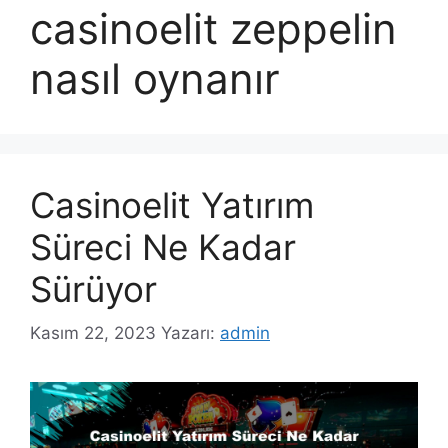
casinoelit zeppelin
nasıl oynanır
Casinoelit Yatırım
Süreci Ne Kadar
Sürüyor
Kasım 22, 2023
Yazarı:
admin