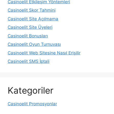
Casinoelit Etkileşim Yöntemleri
Casinoelit Skor Tahmini
Casinoelit Site Açılmama
Casinoelit Site Üyeleri
Casinoelit Bonusları
Casinoelit Oyun Turnuvası
Casinoelit Web Sitesine Nasıl Erişilir
Casinoelit SMS İptali
Kategoriler
Casinoelit Promosyonlar