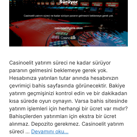
Casinoelit yatırım süreci ne kadar sürüyor
paranın gelmesini beklemeye gerek yok.
Hesabınıza yatırılan tutar anında hesabınızın
çevrimiçi bahis sayfasında görünecektir. Bakiye
yatırım geçmişinizi kontrol edin ve bir dakikadan
kısa sürede oyun oynayın. Varsa bahis sitesinde
yatırım işlemleri için herhangi bir ücret var mıdır?
Bahisçilerden yatırımları için ekstra bir ücret
alınmaz. Depozito gerekmez. Casinoelit yatırım
süreci …
Devamını oku…