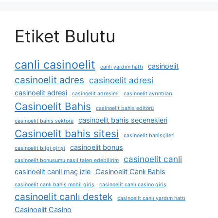
Etiket Bulutu
canli casinoelit
casinoelit
canlı yardım hattı
casinoelit adres
casinoelit adresi
casinoelit adresi
casinoelit adresimi
casinoelit ayrıntıları
Casinoelit Bahis
casinoelit bahis editörü
casinoelit bahis seçenekleri
casinoelit bahis sektörü
Casinoelit bahis sitesi
casinoelit bahisçileri
casinoelit bonus
casinoelit bilgi girişi
casinoelit canli
casinoelit bonusumu nasıl talep edebilirim
casinoelit canli maç izle
Casinoelit Canlı Bahis
casinoelit canlı bahis mobil giriş
casinoelit canlı casino giriş
casinoelit canlı destek
casinoelit canlı yardım hattı
Casinoelit Casino