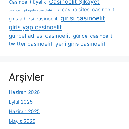
Casinoelit Şikayet
Casinoelit üyelik
casino sitesi casinoelit
casinoelit şikayete konu olabilir mi
girisi casinoelit
giris adresi casinoelit
giris yap casinoelit
güncel adresi casinoelit
güncel casinoelit
twitter casinoelit
yeni giris casinoelit
Arşivler
Haziran 2026
Eylül 2025
Haziran 2025
Mayıs 2025