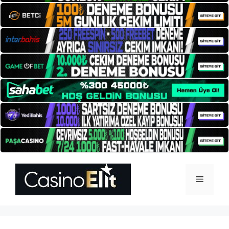
İçeriğe
atla
Menü