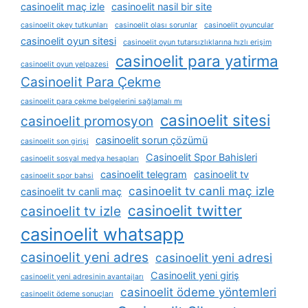
casinoelit maç izle
casinoelit nasil bir site
casinoelit okey tutkunları
casinoelit olası sorunlar
casinoelit oyuncular
casinoelit oyun sitesi
casinoelit oyun tutarsızlıklarına hızlı erişim
casinoelit para yatirma
casinoelit oyun yelpazesi
Casinoelit Para Çekme
casinoelit para çekme belgelerini sağlamalı mı
casinoelit sitesi
casinoelit promosyon
casinoelit sorun çözümü
casinoelit son girişi
Casinoelit Spor Bahisleri
casinoelit sosyal medya hesapları
casinoelit telegram
casinoelit tv
casinoelit spor bahsi
casinoelit tv canli maç izle
casinoelit tv canli maç
casinoelit twitter
casinoelit tv izle
casinoelit whatsapp
casinoelit yeni adres
casinoelit yeni adresi
Casinoelit yeni giriş
casinoelit yeni adresinin avantajları
casinoelit ödeme yöntemleri
casinoelit ödeme sonuçları