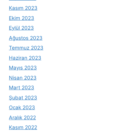
Kasım 2023
Ekim 2023
Eylül 2023
Ağustos 2023
Temmuz 2023
Haziran 2023
Mayıs 2023
Nisan 2023
Mart 2023
Şubat 2023
Ocak 2023
Aralık 2022
Kasım 2022