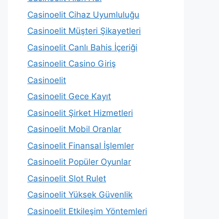
Casinoelit Cihaz Uyumluluğu
Casinoelit Müşteri Şikayetleri
Casinoelit Canlı Bahis İçeriği
Casinoelit Casino Giriş
Casinoelit
Casinoelit Gece Kayıt
Casinoelit Şirket Hizmetleri
Casinoelit Mobil Oranlar
Casinoelit Finansal İşlemler
Casinoelit Popüler Oyunlar
Casinoelit Slot Rulet
Casinoelit Yüksek Güvenlik
Casinoelit Etkileşim Yöntemleri