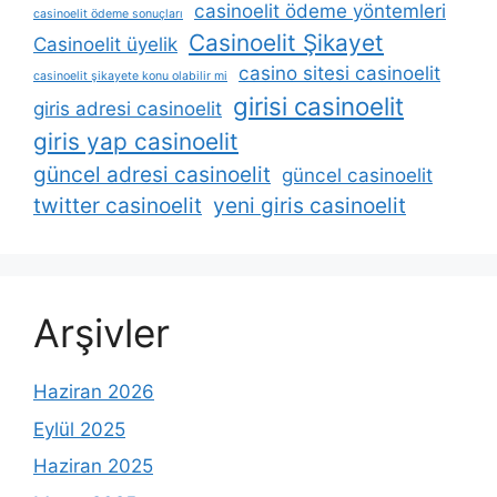
casinoelit ödeme yöntemleri
casinoelit ödeme sonuçları
Casinoelit Şikayet
Casinoelit üyelik
casino sitesi casinoelit
casinoelit şikayete konu olabilir mi
girisi casinoelit
giris adresi casinoelit
giris yap casinoelit
güncel adresi casinoelit
güncel casinoelit
twitter casinoelit
yeni giris casinoelit
Arşivler
Haziran 2026
Eylül 2025
Haziran 2025