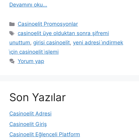
Devamını oku…
Kategoriler
Casinoelit Promosyonlar
Etiketler
casinoelit üye olduktan sonra şifremi
unuttum
,
girisi casinoelit
,
yeni adresi i̇ndirmek
i̇çin casinoelit i̇şlemi
Yorum yap
Son Yazılar
Casinoelit Adresi
Casinoelit Giriş
Casinoelit Eğlenceli Platform