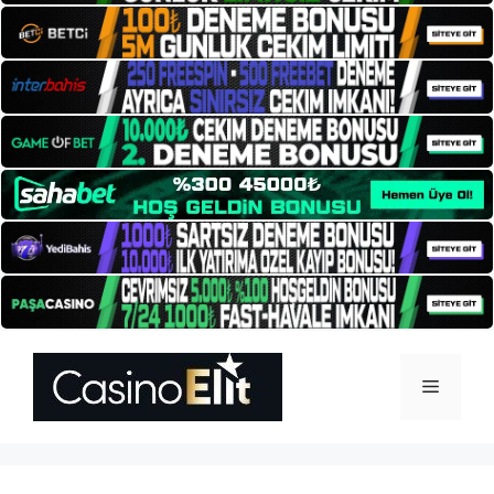
İçeriğe
atla
Menü