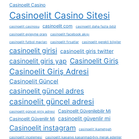
Casinoelit Casino
Casinoelit Casino Sitesi
casinoelit com
casinoelit casinosu
casinoelit daha fazla ödül
casinoelit eşleşme oranı
casinoelit facebook akışı
casinoelit futbol maçları
casinoelit fırsatlar
casinoelit gerekli bilgiler
casinoelit girisi
casinoelit giris twitter
Casinoelit Giriş
casinoelit giris yap
Casinoelit Giriş Adresi
Casinoelit Güncel
casinoelit güncel adres
casinoelit güncel adresi
Casinoelit Güvenilebilir Mi
casinoelit güncel giriş adresi
casinoelit güvenlir mi
Casinoelit Güvenilir Mi
Casinoelit instagram
casinoelit i̇kametgah
casinoelit i̇ncelemesi
casinoelit kapanıp kapanmadığını merak edenler