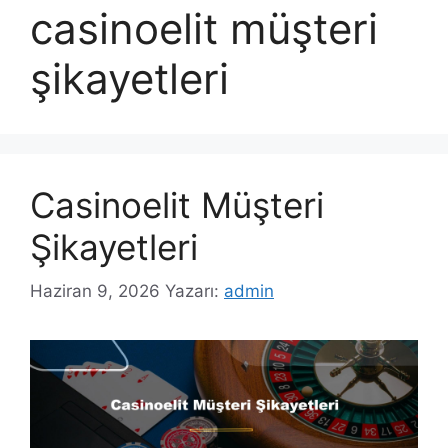
casinoelit müşteri
şikayetleri
Casinoelit Müşteri
Şikayetleri
Haziran 9, 2026
Yazarı:
admin