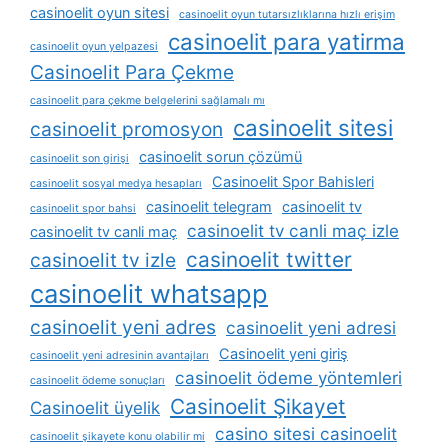
casinoelit oyun sitesi
casinoelit oyun tutarsızlıklarına hızlı erişim
casinoelit para yatirma
casinoelit oyun yelpazesi
Casinoelit Para Çekme
casinoelit para çekme belgelerini sağlamalı mı
casinoelit sitesi
casinoelit promosyon
casinoelit sorun çözümü
casinoelit son girişi
Casinoelit Spor Bahisleri
casinoelit sosyal medya hesapları
casinoelit telegram
casinoelit tv
casinoelit spor bahsi
casinoelit tv canli maç izle
casinoelit tv canli maç
casinoelit twitter
casinoelit tv izle
casinoelit whatsapp
casinoelit yeni adres
casinoelit yeni adresi
Casinoelit yeni giriş
casinoelit yeni adresinin avantajları
casinoelit ödeme yöntemleri
casinoelit ödeme sonuçları
Casinoelit Şikayet
Casinoelit üyelik
casino sitesi casinoelit
casinoelit şikayete konu olabilir mi