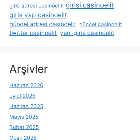
girisi casinoelit
giris adresi casinoelit
giris yap casinoelit
güncel adresi casinoelit
güncel casinoelit
twitter casinoelit
yeni giris casinoelit
Arşivler
Haziran 2026
Eylül 2025
Haziran 2025
Mayıs 2025
Şubat 2025
Ocak 2025