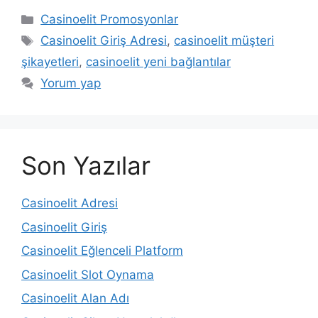
Kategoriler
Casinoelit Promosyonlar
Etiketler
Casinoelit Giriş Adresi
,
casinoelit müşteri
şikayetleri
,
casinoelit yeni bağlantılar
Yorum yap
Son Yazılar
Casinoelit Adresi
Casinoelit Giriş
Casinoelit Eğlenceli Platform
Casinoelit Slot Oynama
Casinoelit Alan Adı