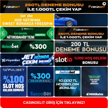
×
CASINOELIT GİRİŞ İÇİN TIKLAYINIZ!