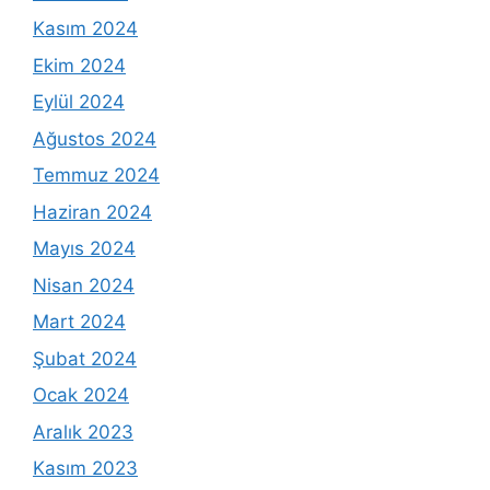
Kasım 2024
Ekim 2024
Eylül 2024
Ağustos 2024
Temmuz 2024
Haziran 2024
Mayıs 2024
Nisan 2024
Mart 2024
Şubat 2024
Ocak 2024
Aralık 2023
Kasım 2023