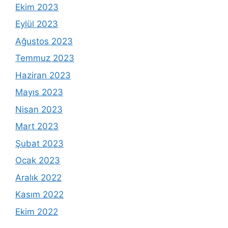
Ekim 2023
Eylül 2023
Ağustos 2023
Temmuz 2023
Haziran 2023
Mayıs 2023
Nisan 2023
Mart 2023
Şubat 2023
Ocak 2023
Aralık 2022
Kasım 2022
Ekim 2022